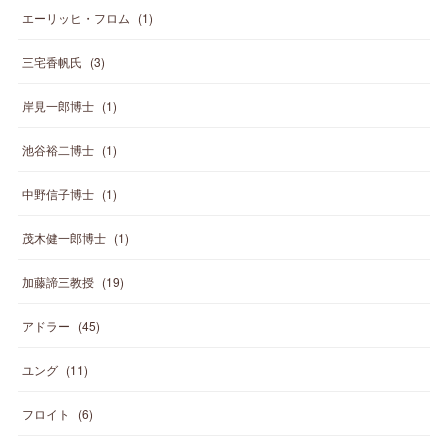
エーリッヒ・フロム
(
1
)
三宅香帆氏
(
3
)
岸見一郎博士
(
1
)
池谷裕二博士
(
1
)
中野信子博士
(
1
)
茂木健一郎博士
(
1
)
加藤諦三教授
(
19
)
アドラー
(
45
)
ユング
(
11
)
フロイト
(
6
)