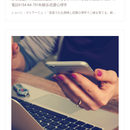
電話0154-64-7018/婚活/恋愛心理学
ショパン・マリアージュ（「音楽で心を調律し恋愛心理学でご縁を育てる」釧路市の結婚相談所）/ 全国結婚相談事業者連盟正規加盟店 / cherry-piano.com