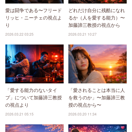
愛は闘争である〜フリード
どれだけ自分に残酷になれ
リッヒ・ニーチェの視点よ
るか（人を愛する能力）〜
り
加藤諦三教授の視点から
2026.03.22 03:25
2026.03.21 10:27
「愛する能力のないタイ
「愛されることは本当に人
プ」について加藤諦三教授
を救うのか」〜加藤諦三教
の視点より
授の視点から〜
2026.03.21 05:15
2026.03.20 11:34