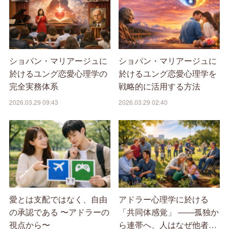
ショパン・マリアージュに
ショパン・マリアージュに
於けるユング恋愛心理学の
於けるユング恋愛心理学を
完全実務体系
戦略的に活用する方法
2026.03.29 09:43
2026.03.29 02:40
愛とは支配ではなく、自由
アドラー心理学に於ける
の承認である 〜アドラーの
「共同体感覚」 ――孤独か
視点から〜
ら連帯へ、人はなぜ他者…