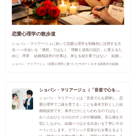
恋愛心理学の散歩道
ショパン・マリアージュに於いて恋愛心理学を戦略的に活用する方
法 ――出会いを「偶然」ではなく「理解と成長の設計」に変えるた
めに - 序章 結婚相談所の仕事は、単なる紹介業ではない 結婚…
ショパン・マリアージュ（恋愛心理学に基づいたサポートをする釧路市の結婚相談所）/ 全国結婚相談事業者連盟正規加盟店 / cherry-piano.com
ショパン・マリアージュ（「音楽で心を調律し恋愛心理学でご縁を育てる」釧路市の結婚相談所）/ 全国結婚相談事業者連盟正規加盟店 / cherry-piano.com
ショパン・マリアージュは「音楽で心を調律し、恋
愛心理学でご縁を育てる」ことを基本方針とした結
婚相談所です。条件だけにとらわれるのではなく、
お一人おひとりの心のテンポや価値観、安心感を大
切にしながら、結婚へつながる出会いを丁寧にサポ
ートいたします。クラシック音楽が心を整えるよう
に、婚活にも自然な呼と美しい調和が必要です。心