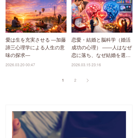
愛は生を充実させる ―加藤
恋愛・結婚と脳科学（婚活
諦三心理学による人生の意
成功の心理） ――人はなぜ
味の探求―
恋に落ち、なぜ結婚を選…
2026.03.20 00:47
2026.03.15 23:16
1
2