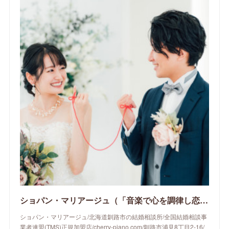
ショパン・マリアージュ（「音楽で心を調律し恋愛心理学でご縁を育てる」釧路市の結婚相談所）/ 全国結婚相談事業者連盟正規加盟店 / cherry-piano.com
ショパン・マリアージュ/北海道釧路市の結婚相談所/全国結婚相談事
業者連盟(TMS)正規加盟店/cherry-piano.com/釧路市浦見8丁目2-16/