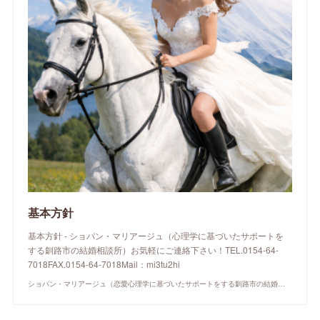
基本方針
基本方針 - ショパン・マリアージュ（心理学に基づいたサポートを
する釧路市の結婚相談所）お気軽にご連絡下さい！TEL.0154-64-
7018FAX.0154-64-7018Mail：mi3tu2hi
ショパン・マリアージュ（恋愛心理学に基づいたサポートをする釧路市の結婚相談所）/ 全国結婚相談事業者連盟正規加盟店 / cherry-piano.com