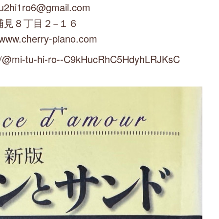
u2hi1ro6@gmail.com
浦見８丁目２−１６
/www.cherry-piano.com
mi-tu-hi-ro--C9kHucRhC5HdyhLRJKsC