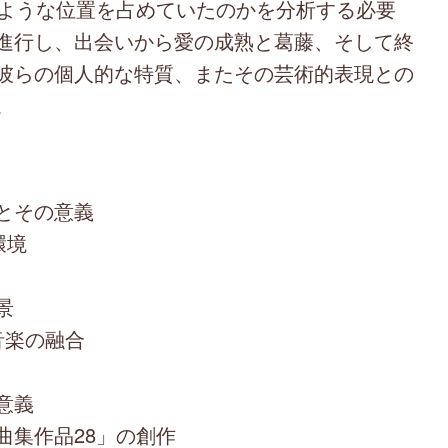
のような位置を占めていたのかを分析する必要
進行し、出会いから愛の成熟と葛藤、そして終
彼らの個人的な特質、またその芸術的表現との
。
とその意義
環境
景
音楽の融合
意義
曲集作品28」の創作