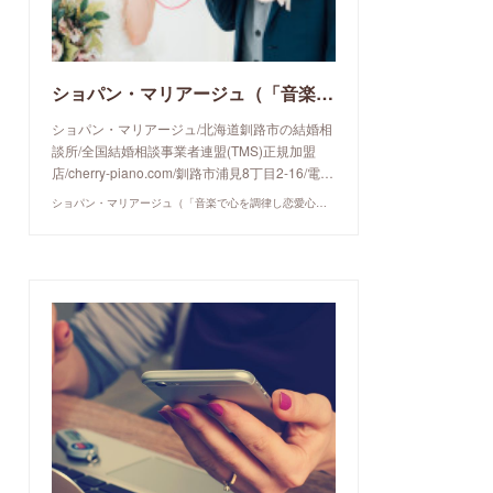
ショパン・マリアージュ（「音楽で心を調律し恋愛心理学でご縁を育てる」釧路市の結婚相談所）/ 全国結婚相談事業者連盟正規加盟店 / cherry-piano.com
ショパン・マリアージュ/北海道釧路市の結婚相
談所/全国結婚相談事業者連盟(TMS)正規加盟
店/cherry-piano.com/釧路市浦見8丁目2-16/電…
ショパン・マリアージュ（「音楽で心を調律し恋愛心理学でご縁を育てる」釧路市の結婚相談所）/ 全国結婚相談事業者連盟正規加盟店 / cherry-piano.com