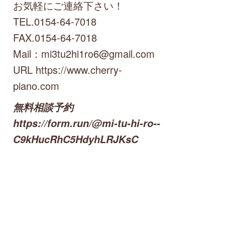
お気軽にご連絡下さい！
TEL.0154-64-7018
FAX.0154-64-7018
Mail：mi3tu2hi1ro6@gmail.com
URL https://www.cherry-
piano.com
無料相談予約
https://form.run/@mi-tu-hi-ro--
C9kHucRhC5HdyhLRJKsC