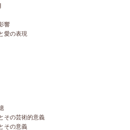
用
影響
と愛の表現
憶
とその芸術的意義
とその意義