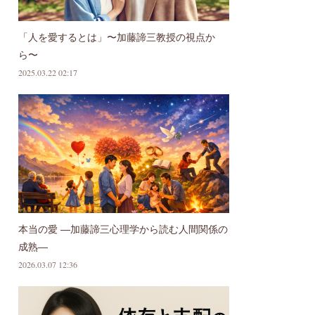
「人を愛するとは」〜加藤諦三教授の視点か
ら〜
2025.03.22 02:17
本当の愛 ―加藤諦三心理学から読む人間関係の
成熟―
2026.03.07 12:36