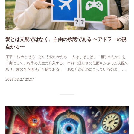
愛とは支配ではなく、自由の承認である 〜アドラーの視
点から〜
序章 「決めさせる」という愛のかたち 人はしばしば、「相手のため」を
口実にして、相手の人生に介入する。 それは優しさの仮面をかぶった支配で
あり、愛の名を借りた不信である。 「あなたのために言っているのよ」 …
2026.03.27 23:37