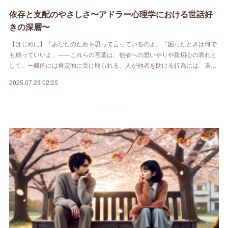
依存と支配のやさしさ〜アドラー心理学における世話好
きの深層〜
【はじめに】「あなたのためを思って言っているのよ」「困ったときは何で
も頼っていいよ」——これらの言葉は、他者への思いやりや親切心の表れと
して、一般的には肯定的に受け取られる。人が他者を助ける行為には、道…
2025.07.23 02:25