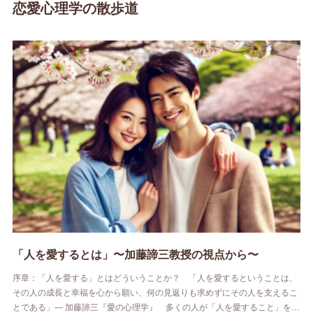
恋愛心理学の散歩道
「人を愛するとは」〜加藤諦三教授の視点から〜
序章：「人を愛する」とはどういうことか？ 「人を愛するということは、
その人の成長と幸福を心から願い、何の見返りも求めずにその人を支えるこ
とである」― 加藤諦三『愛の心理学』 多くの人が「人を愛すること」を…