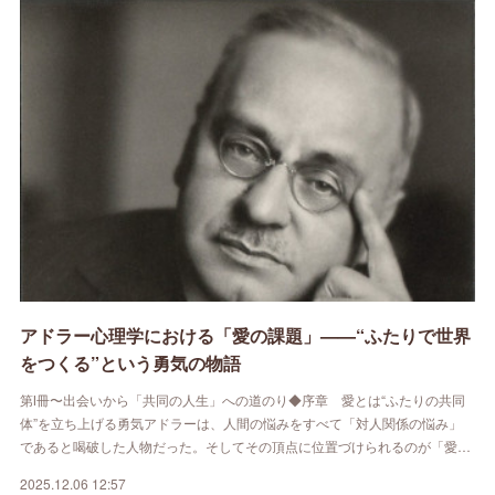
アドラー心理学における「愛の課題」——“ふたりで世界
をつくる”という勇気の物語
第Ⅰ冊〜出会いから「共同の人生」への道のり◆序章 愛とは“ふたりの共同
体”を立ち上げる勇気アドラーは、人間の悩みをすべて「対人関係の悩み」
であると喝破した人物だった。そしてその頂点に位置づけられるのが「愛…
2025.12.06 12:57