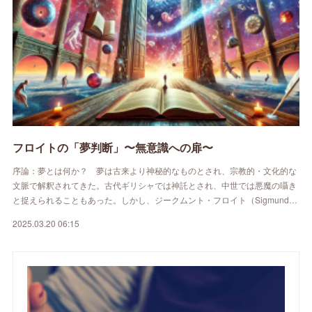
フロイトの「夢判断」〜無意識への扉〜
序論：夢とは何か？ 夢は古来より神秘的なものとされ、宗教的・文化的な
文脈で解釈されてきた。古代ギリシャでは神託とされ、中世では悪魔の囁き
と捉えられることもあった。しかし、ジークムント・フロイト（Sigmund…
2025.03.20 06:15