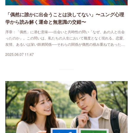
「偶然に誰かに出会うことは決してない」〜ユング心理
学から読み解く運命と無意識の交錯〜
序章：「偶然」に潜む意味──出会いと共時性の問い「なぜ、あの人と出会
ったのか」。この問いは、私たちの人生において幾度となく現れる。恋愛、
友情、あるいは深い師弟関係──それらの関係が偶然の積み重ねであった…
2025.06.07 11:47