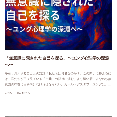
「無意識に隠された自己を探る」〜ユング心理学の深淵
へ〜
序章：見えざる自己との対話「私たちは何者なのか？」この問いに答えるに
は、私たちが日々見ている「自我」の背後に潜む、より深い層—すなわち無
意識の存在に目を向けなければならない。カール・グスタフ・ユングは、…
2025.06.04 13:15