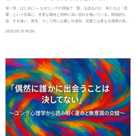
第一章：はじめに ― なぜユングの理論で「愛」を語るのか 私たちは「恋
愛」という言葉に、甘美な期待と同時に深い恐れを抱いている。情熱的な
恋、すれ違い、喪失、そして時には癒しや成長。恋愛とは単なる感情の高…
2025.05.10 00:30