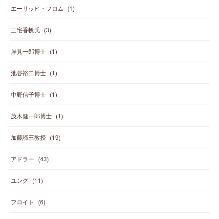
エーリッヒ・フロム
(
1
)
三宅香帆氏
(
3
)
岸見一郎博士
(
1
)
池谷裕二博士
(
1
)
中野信子博士
(
1
)
茂木健一郎博士
(
1
)
加藤諦三教授
(
19
)
アドラー
(
43
)
ユング
(
11
)
フロイト
(
6
)