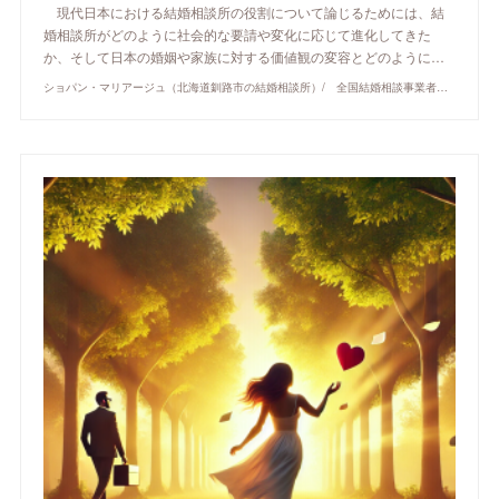
現代日本における結婚相談所の役割について論じるためには、結
婚相談所がどのように社会的な要請や変化に応じて進化してきた
か、そして日本の婚姻や家族に対する価値観の変容とどのように…
ショパン・マリアージュ（北海道釧路市の結婚相談所）/ 全国結婚相談事業者連盟正規加盟店 / cherry-piano.com