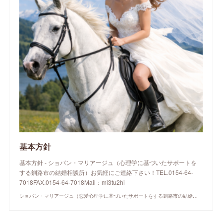
基本方針
基本方針 - ショパン・マリアージュ（心理学に基づいたサポートを
する釧路市の結婚相談所）お気軽にご連絡下さい！TEL.0154-64-
7018FAX.0154-64-7018Mail：mi3tu2hi
ショパン・マリアージュ（恋愛心理学に基づいたサポートをする釧路市の結婚相談所）/ 全国結婚相談事業者連盟正規加盟店 / cherry-piano.com