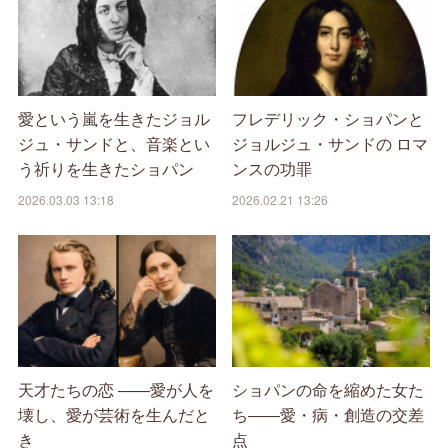
愛という嵐を生きたジョル
フレデリック・ショパンと
ジュ・サンドと、音楽とい
ジョルジュ・サンドの ロマ
う祈りを生きたショパン
ンスの功罪
2026.03.03 13:18
2026.02.21 13:26
天才たちの恋 ――愛が人を
ショパンの命を縮めた女た
壊し、愛が芸術を生んだと
ち――愛・病・創造の交差
き
点