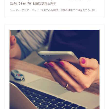
電話0154-64-7018/婚活/恋愛心理学
ショパン・マリアージュ（「音楽で心を調律し恋愛心理学でご縁を育てる」釧路市の結婚相談所）/ 全国結婚相談事業者連盟正規加盟店 / cherry-piano.com