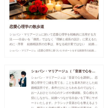
恋愛心理学の散歩道
ショパン・マリアージュに於いて恋愛心理学を戦略的に活用する方
法 ――出会いを「偶然」ではなく「理解と成長の設計」に変えるた
めに - 序章 結婚相談所の仕事は、単なる紹介業ではない 結婚…
ショパン・マリアージュ（恋愛心理学に基づいたサポートをする釧路市の結婚相談所）/ 全国結婚相談事業者連盟正規加盟店 / cherry-piano.com
ショパン・マリアージュ（「音楽で心を調律し恋愛心理学でご縁を育てる」釧路市の結婚相談所）/ 全国結婚相談事業者連盟正規加盟店 / cherry-piano.com
ショパン・マリアージュは「音楽で心を調律し、恋
愛心理学でご縁を育てる」ことを基本方針とした結
婚相談所です。条件だけにとらわれるのではなく、
お一人おひとりの心のテンポや価値観、安心感を大
切にしながら、結婚へつながる出会いを丁寧にサポ
ートいたします。クラシック音楽が心を整えるよう
に、婚活にも自然な呼と美しい調和が必要です。心