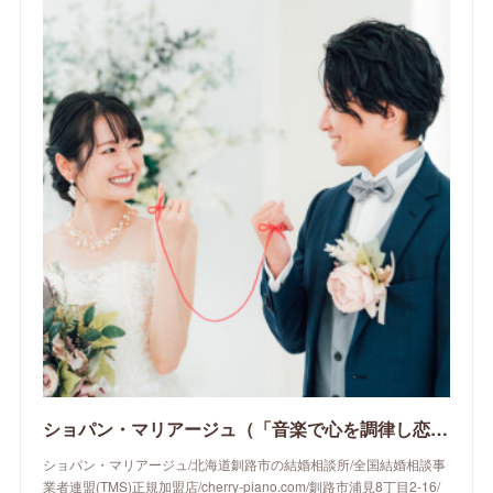
ショパン・マリアージュ（「音楽で心を調律し恋愛心理学でご縁を育てる」釧路市の結婚相談所）/ 全国結婚相談事業者連盟正規加盟店 / cherry-piano.com
ショパン・マリアージュ/北海道釧路市の結婚相談所/全国結婚相談事
業者連盟(TMS)正規加盟店/cherry-piano.com/釧路市浦見8丁目2-16/