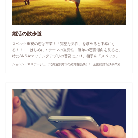
婚活の散歩道
スペック重視の恋は卒業！「完璧な男性」を求めると不幸にな
る！！！ - はじめに：テーマの重要性 近年の恋愛傾向を見ると、
特にSNSやマッチングアプリの普及により、相手を「スペック」…
ショパン・マリアージュ（北海道釧路市の結婚相談所）/ 全国結婚相談事業者連盟正規加盟店 / cherry-piano.com