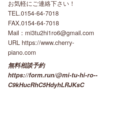
お気軽にご連絡下さい！
TEL.0154-64-7018
FAX.0154-64-7018
Mail：mi3tu2hi1ro6@gmail.com
URL https://www.cherry-
piano.com
無料相談予約
https://form.run/@mi-tu-hi-ro--
C9kHucRhC5HdyhLRJKsC