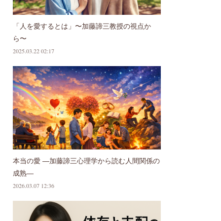
「人を愛するとは」〜加藤諦三教授の視点か
ら〜
2025.03.22 02:17
本当の愛 ―加藤諦三心理学から読む人間関係の
成熟―
2026.03.07 12:36