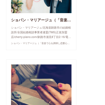
ショパン・マリアージュ（「音楽で心を調律し恋愛心理学でご縁を育てる」釧路市の結婚相談所）/ 全国結婚相談事業者連盟正規加盟店 / cherry-piano.com
ショパン・マリアージュ/北海道釧路市の結婚相
談所/全国結婚相談事業者連盟(TMS)正規加盟
店/cherry-piano.com/釧路市浦見8丁目2-16/電…
ショパン・マリアージュ（「音楽で心を調律し恋愛心理学でご縁を育てる」釧路市の結婚相談所）/ 全国結婚相談事業者連盟正規加盟店 / cherry-piano.com