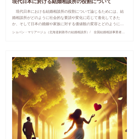
現代日本に於ける結婚相談所の役割について
現代日本における結婚相談所の役割について論じるためには、結
婚相談所がどのように社会的な要請や変化に応じて進化してきた
か、そして日本の婚姻や家族に対する価値観の変容とどのように…
ショパン・マリアージュ（北海道釧路市の結婚相談所）/ 全国結婚相談事業者連盟正規加盟店 / cherry-piano.com