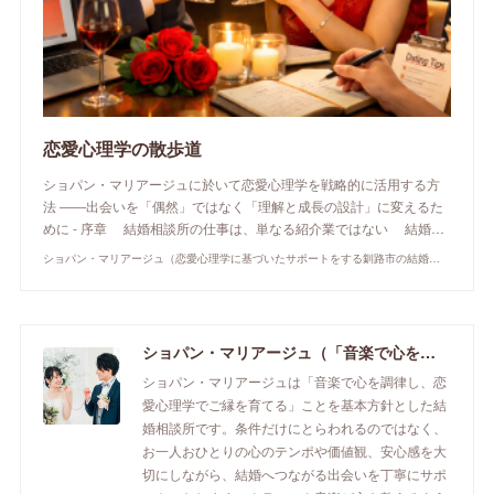
恋愛心理学の散歩道
ショパン・マリアージュに於いて恋愛心理学を戦略的に活用する方
法 ――出会いを「偶然」ではなく「理解と成長の設計」に変えるた
めに - 序章 結婚相談所の仕事は、単なる紹介業ではない 結婚…
ショパン・マリアージュ（恋愛心理学に基づいたサポートをする釧路市の結婚相談所）/ 全国結婚相談事業者連盟正規加盟店 / cherry-piano.com
ショパン・マリアージュ（「音楽で心を調律し恋愛心理学でご縁を育てる」釧路市の結婚相談所）/ 全国結婚相談事業者連盟正規加盟店 / cherry-piano.com
ショパン・マリアージュは「音楽で心を調律し、恋
愛心理学でご縁を育てる」ことを基本方針とした結
婚相談所です。条件だけにとらわれるのではなく、
お一人おひとりの心のテンポや価値観、安心感を大
切にしながら、結婚へつながる出会いを丁寧にサポ