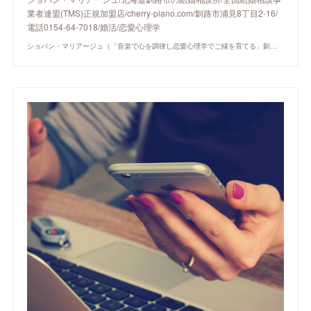
業者連盟(TMS)正規加盟店/cherry-piano.com/釧路市浦見8丁目2-16/
電話0154-64-7018/婚活/恋愛心理学
ショパン・マリアージュ（「音楽で心を調律し恋愛心理学でご縁を育てる」釧路市の結婚相談所）/ 全国結婚相談事業者連盟正規加盟店 / cherry-piano.com