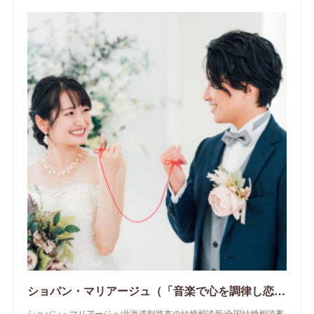
ショパン・マリアージュ（「音楽で心を調律し恋愛心理学でご縁を育てる」釧路市の結婚相談所）/ 全国結婚相談事業者連盟正規加盟店 / cherry-piano.com
ショパン・マリアージュ/北海道釧路市の結婚相談所/全国結婚相談事