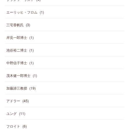
エーリッヒ・フロム
(
1
)
三宅香帆氏
(
3
)
岸見一郎博士
(
1
)
池谷裕二博士
(
1
)
中野信子博士
(
1
)
茂木健一郎博士
(
1
)
加藤諦三教授
(
19
)
アドラー
(
45
)
ユング
(
11
)
フロイト
(
6
)