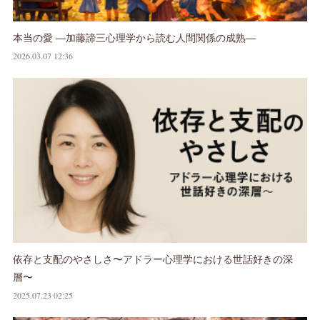
本当の愛 ―加藤諦三心理学から読む人間関係の成熟―
2026.03.07 12:36
依存と支配のやさしさ〜アドラー心理学における世話好きの深
層〜
2025.07.23 02:25