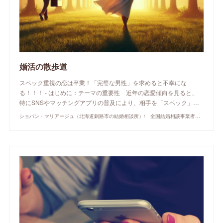
婚活の散歩道
スペック重視の恋は卒業！「完璧な男性」を求めると不幸にな
る！！！ - はじめに：テーマの重要性 近年の恋愛傾向を見ると、
特にSNSやマッチングアプリの普及により、相手を「スペック」…
ショパン・マリアージュ（北海道釧路市の結婚相談所）/ 全国結婚相談事業者連盟正規加盟店 / cherry-piano.com