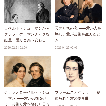
ロベルト・シューマンから
天才たちの恋 ――愛が人を
クララへのロマンチックな
壊し、愛が芸術を生んだと
献呈〜愛が音楽へ変わる…
き
2026.02.28 02:06
2026.01.25 02:06
クララとローベルト・シュ
ブラームスとクララ——秘
ーマン ――愛が芸術を超
められた愛の協奏曲
え、芸術が愛を壊した日々
2026.01.12 06:18