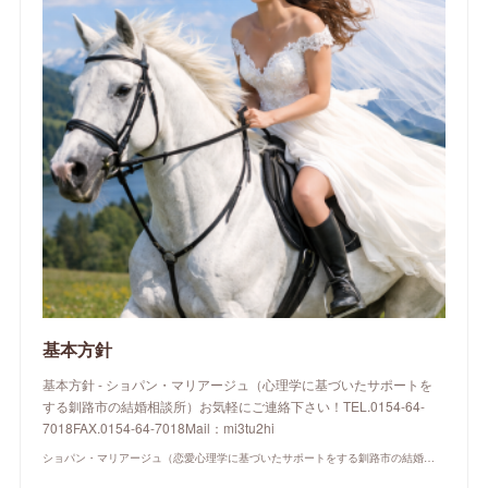
基本方針
基本方針 - ショパン・マリアージュ（心理学に基づいたサポートを
する釧路市の結婚相談所）お気軽にご連絡下さい！TEL.0154-64-
7018FAX.0154-64-7018Mail：mi3tu2hi
ショパン・マリアージュ（恋愛心理学に基づいたサポートをする釧路市の結婚相談所）/ 全国結婚相談事業者連盟正規加盟店 / cherry-piano.com