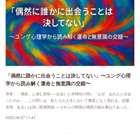
「偶然に誰かに出会うことは決してない」〜ユング心理
学から読み解く運命と無意識の交錯〜
序章：「偶然」に潜む意味──出会いと共時性の問い「なぜ、あの人と出会
ったのか」。この問いは、私たちの人生において幾度となく現れる。恋愛、
友情、あるいは深い師弟関係──それらの関係が偶然の積み重ねであった…
2025.06.07 11:47