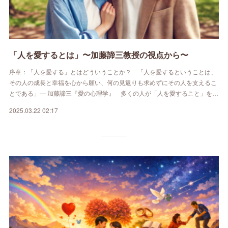
「人を愛するとは」〜加藤諦三教授の視点から〜
序章：「人を愛する」とはどういうことか？ 「人を愛するということは、
その人の成長と幸福を心から願い、何の見返りも求めずにその人を支えるこ
とである」― 加藤諦三『愛の心理学』 多くの人が「人を愛すること」を…
2025.03.22 02:17