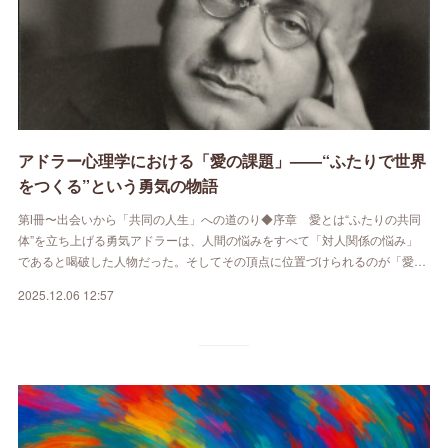
アドラー心理学における「愛の課題」——“ふたりで世界
をつくる”という勇気の物語
第Ⅰ冊〜出会いから「共同の人生」への道のり◆序章 愛とは“ふたりの共同
体”を立ち上げる勇気アドラーは、人間の悩みをすべて「対人関係の悩み」
であると喝破した人物だった。そしてその頂点に位置づけられるのが「愛…
2025.12.06 12:57