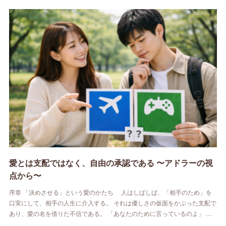
愛とは支配ではなく、自由の承認である 〜アドラーの視
点から〜
序章 「決めさせる」という愛のかたち 人はしばしば、「相手のため」を
口実にして、相手の人生に介入する。 それは優しさの仮面をかぶった支配で
あり、愛の名を借りた不信である。 「あなたのために言っているのよ」 …