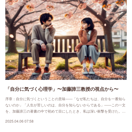
「自分に気づく心理学」〜加藤諦三教授の視点から〜
序章：自分に気づくということの意味――「なぜ私たちは、自分を一番知ら
ないのか」「人生が苦しいのは、自分を知らないからである」――この一文
を、加藤諦三の著書の中で初めて目にしたとき、私は深い衝撃を受けた。…
2025.04.06 07:58