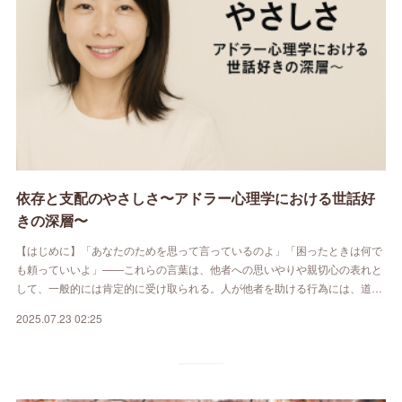
依存と支配のやさしさ〜アドラー心理学における世話好
きの深層〜
【はじめに】「あなたのためを思って言っているのよ」「困ったときは何で
も頼っていいよ」——これらの言葉は、他者への思いやりや親切心の表れと
して、一般的には肯定的に受け取られる。人が他者を助ける行為には、道…
2025.07.23 02:25