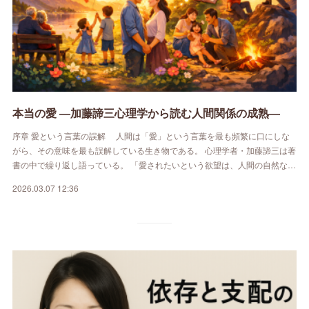
本当の愛 ―加藤諦三心理学から読む人間関係の成熟―
序章 愛という言葉の誤解 人間は「愛」という言葉を最も頻繁に口にしな
がら、その意味を最も誤解している生き物である。 心理学者・加藤諦三は著
書の中で繰り返し語っている。 「愛されたいという欲望は、人間の自然な…
2026.03.07 12:36