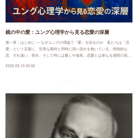
鏡の中の愛：ユング心理学から見る恋愛の深層
第一章：はじめに ― なぜユングの理論で「愛」を語るのか 私たちは「恋
愛」という言葉に、甘美な期待と同時に深い恐れを抱いている。情熱的な
恋、すれ違い、喪失、そして時には癒しや成長。恋愛とは単なる感情の高…
2025.05.10 00:30