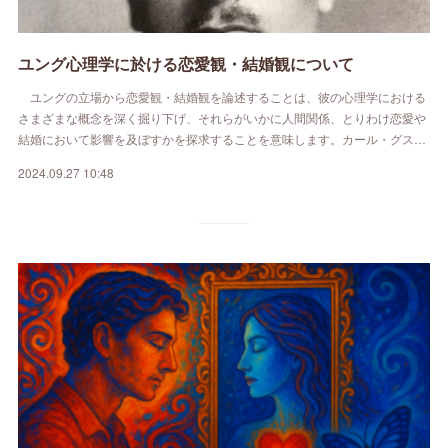
ユング心理学に於ける恋愛観・結婚観について
ユングの立場から恋愛観・結婚観を論述することは、彼の心理学における
さまざまな概念を深く掘り下げ、それらがいかに人間関係、とりわけ恋愛や
結婚において影響を及ぼすかを探求することを意味します。カール・グス…
2024.09.27 10:48