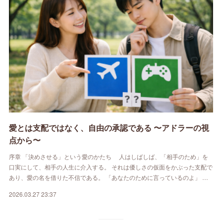
愛とは支配ではなく、自由の承認である 〜アドラーの視
点から〜
序章 「決めさせる」という愛のかたち 人はしばしば、「相手のため」を
口実にして、相手の人生に介入する。 それは優しさの仮面をかぶった支配で
あり、愛の名を借りた不信である。 「あなたのために言っているのよ」 …
2026.03.27 23:37