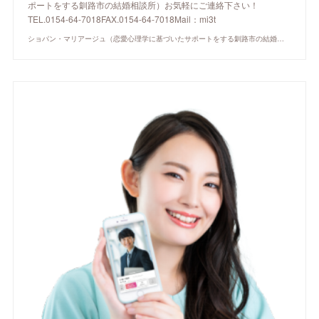
ポートをする釧路市の結婚相談所）お気軽にご連絡下さい！
TEL.0154-64-7018FAX.0154-64-7018Mail：mi3t
ショパン・マリアージュ（恋愛心理学に基づいたサポートをする釧路市の結婚相談所）/ 全国結婚相談事業者連盟正規加盟店 / cherry-piano.com