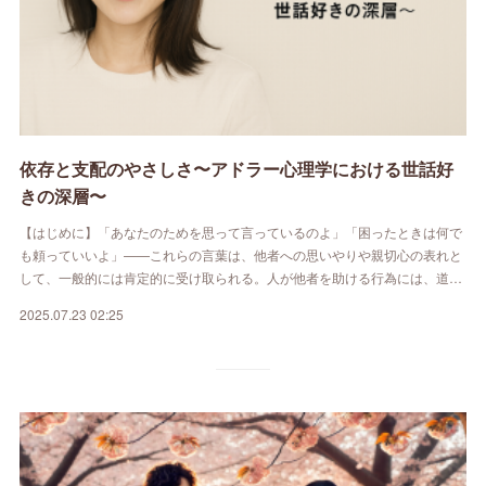
依存と支配のやさしさ〜アドラー心理学における世話好
きの深層〜
【はじめに】「あなたのためを思って言っているのよ」「困ったときは何で
も頼っていいよ」——これらの言葉は、他者への思いやりや親切心の表れと
して、一般的には肯定的に受け取られる。人が他者を助ける行為には、道…
2025.07.23 02:25