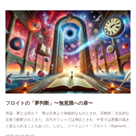
フロイトの「夢判断」〜無意識への扉〜
序論：夢とは何か？ 夢は古来より神秘的なものとされ、宗教的・文化的な
文脈で解釈されてきた。古代ギリシャでは神託とされ、中世では悪魔の囁き
と捉えられることもあった。しかし、ジークムント・フロイト（Sigmund…
2025.03.20 06:15