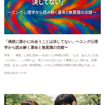
「偶然に誰かに出会うことは決してない」〜ユング心理
学から読み解く運命と無意識の交錯〜
序章：「偶然」に潜む意味──出会いと共時性の問い「なぜ、あの人と出会
ったのか」。この問いは、私たちの人生において幾度となく現れる。恋愛、
友情、あるいは深い師弟関係──それらの関係が偶然の積み重ねであった…
2025.06.07 11:47