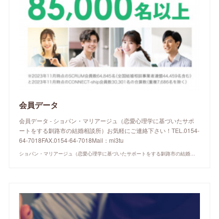
会員データ
会員データ - ショパン・マリアージュ（恋愛心理学に基づいたサポ
ートをする釧路市の結婚相談所）お気軽にご連絡下さい！TEL.0154-
64-7018FAX.0154-64-7018Mail：mi3tu
ショパン・マリアージュ（恋愛心理学に基づいたサポートをする釧路市の結婚相談所）/ 全国結婚相談事業者連盟正規加盟店 / cherry-piano.com