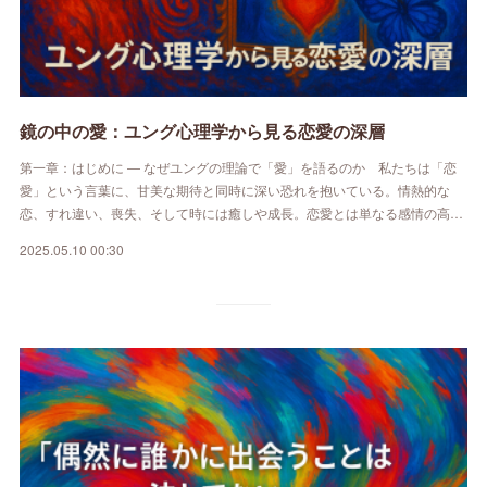
鏡の中の愛：ユング心理学から見る恋愛の深層
第一章：はじめに ― なぜユングの理論で「愛」を語るのか 私たちは「恋
愛」という言葉に、甘美な期待と同時に深い恐れを抱いている。情熱的な
恋、すれ違い、喪失、そして時には癒しや成長。恋愛とは単なる感情の高…
2025.05.10 00:30