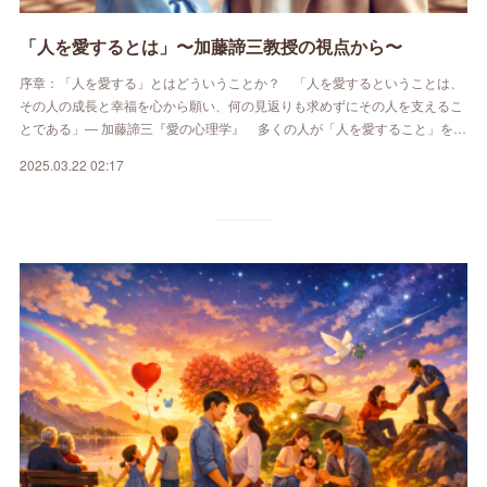
「人を愛するとは」〜加藤諦三教授の視点から〜
序章：「人を愛する」とはどういうことか？ 「人を愛するということは、
その人の成長と幸福を心から願い、何の見返りも求めずにその人を支えるこ
とである」― 加藤諦三『愛の心理学』 多くの人が「人を愛すること」を…
2025.03.22 02:17