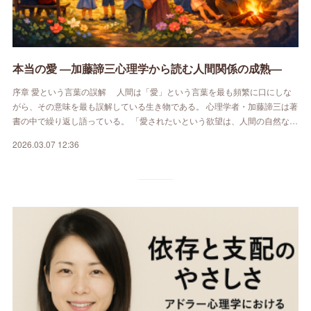
本当の愛 ―加藤諦三心理学から読む人間関係の成熟―
序章 愛という言葉の誤解 人間は「愛」という言葉を最も頻繁に口にしな
がら、その意味を最も誤解している生き物である。 心理学者・加藤諦三は著
書の中で繰り返し語っている。 「愛されたいという欲望は、人間の自然な…
2026.03.07 12:36