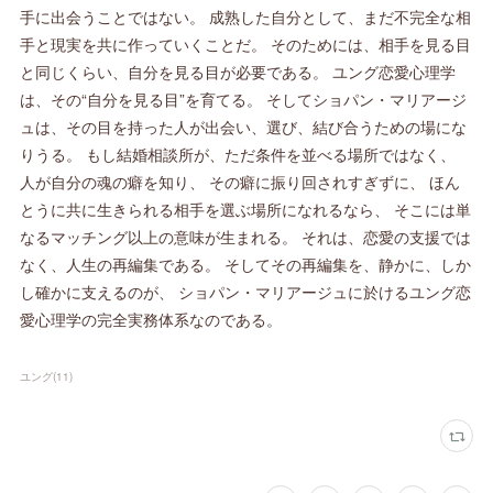
ユング
(
11
)