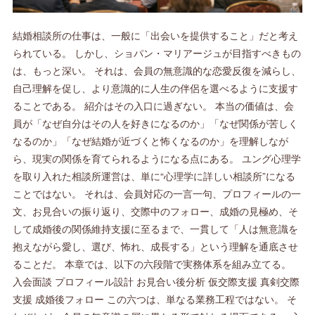
結婚相談所の仕事は、一般に「出会いを提供すること」だと考えられている。 しかし、ショパン・マリアージュが目指すべきものは、もっと深い。 それは、会員の無意識的な恋愛反復を減らし、自己理解を促し、より意識的に人生の伴侶を選べるように支援することである。 紹介はその入口に過ぎない。 本当の価値は、会員が「なぜ自分はその人を好きになるのか」「なぜ関係が苦しくなるのか」「なぜ結婚が近づくと怖くなるのか」を理解しながら、現実の関係を育てられるようになる点にある。 ユング心理学を取り入れた相談所運営は、単に“心理学に詳しい相談所”になることではない。 それは、会員対応の一言一句、プロフィールの一文、お見合いの振り返り、交際中のフォロー、成婚の見極め、そして成婚後の関係維持支援に至るまで、一貫して「人は無意識を抱えながら愛し、選び、怖れ、成長する」という理解を通底させることだ。 本章では、以下の六段階で実務体系を組み立てる。 入会面談 プロフィール設計 お見合い後分析 仮交際支援 真剣交際支援 成婚後フォロー この六つは、単なる業務工程ではない。 それぞれが、会員の無意識の層に異なる形で触れる場面である。 入会面談では“恋愛の原型”が見える。 プロフィールでは“ペルソナ”が現れる。 お見合い後分析では“投影”が動く。 仮交際では“影”が刺激される。 真剣交際では“親密性不安”と“理想の崩れ”が表面化する。 成婚後には“現実生活の中での個性化”が始まる。 つまり結婚相談所の全工程とは、そのままユング心理学的成長過程でもあるのである。 第1章 入会面談 ――婚活の始まりにして、無意識の地図を描く場 入会面談は、会員登録の手続きではない。 それは、その人の恋愛と結婚の構造を知るための最初の扉である。 通常の相談所では、年齢、職業、希望条件、家族構成、婚歴、居住地、喫煙・飲酒、年収などを中心に確認する。もちろんそれらは必要だ。だがショパン・マリアージュに於けるユング恋愛心理学の実務では、それだけでは不十分である。 なぜなら、婚活の成否は、希望条件の適切さだけでは決まらないからだ。 本当に左右するのは、その人がどのような異性像に惹かれやすく、どのような場面で関係を壊しやすく、何を愛と誤認し、何を恐れているのかである。 入会面談の核心は三つある。 第一に、会員が「どんな人を望むか」を聞くこと。 第二に、「なぜその人を望むのか」を聞くこと。 第三に、「その望みがどの過去から来ているのか」を探ること。 ここで重要なのは、問いを深くしすぎて心理カウンセリング化しないことだ。 相談所は治療機関ではない。 しかし同時に、条件確認だけの浅い面談では、後に同じ反復を繰り返す会員を支えきれない。 だからこそ、ショパン・マリアージュの入会面談は、「診断」ではなく「婚活のための自己理解支援」として設計されなければならない。 1. 入会面談の目的 入会面談で明らかにすべきことは、単に条件の幅ではない。 少なくとも次の六点を把握する必要がある。 結婚したい動機 理想の相手像 苦手な相手像 過去の恋愛反復 親密さに対する不安 会員のペルソナと実像の距離 この六点が見えると、その後の紹介戦略も、プロフィール設計も、交際中の助言も、格段に精度が上がる。 2. 実務フロー 入会面談は三層構造で進めるとよい。 第一層 事実確認 年齢、仕事、生活圏、家族構成、結婚歴、希望条件など、相談所運営上の基本情報。 第二層 価値観確認 どういう家庭を望むか、仕事と家庭のバランス、子ども観、生活スタイル、金銭感覚など。 第三層 心理構造確認 どんな人に惹かれてきたか、どこで苦しくなるか、何を求めすぎるか、結婚にどんな怖さがあるか。 ユング的実務は、この第三層を丁寧に扱う点に特徴がある。 3. 面談時の観察ポイント 言葉の内容だけでなく、語り方も重要である。 たとえば、 「優しい人がいいです」と言いながら、過去には冷たい人ばかり選んでいる。 「穏やかな家庭が理想です」と言いながら、刺激的な恋愛にしか反応していない。 「結婚したいです」と言いながら、自由を失う話題になると表情が曇る。 こうしたズレに注意する。 会員の言葉には、意識と無意識の二重奏がある。 カウンセラーは言葉を信じつつ、言葉だけに騙されてはならない。 4. 入会面談での代表的な読み取り類型 類型A 承認追求型 相手から認められることで自分の価値を確認しようとする。 高スペック執着、振り向かない相手への執着、不安定な恋愛に陥りやすい。 類型B 救済型 問題を抱えた相手に惹かれ、自分の価値を“必要とされること”で感じる。 共依存的関係になりやすい。 類型C 理想化型 初期の投影が強く、現実の相手を見る前に運命化する。 急激な高揚と急激な冷却を繰り返しやすい。 類型D 防衛的減点型 傷つく前に相手を切る。 減点方式、完璧主義、瑕疵への過敏さがある。 類型E 自己喪失恐怖型 結婚や親密さが近づくと、自由の喪失や呑み込まれる感覚が強くなる。 真剣交際回避傾向。 類型F ペルソナ過剰型 いい人、できる人、感じのいい人を演じすぎる。 誰と会っても関係が浅く、自分が空っぽになる。 この類型化はラベル貼りのためではない。 その後の支援方針を決めるための仮説である。 5. 入会面談の終わり方 最後に大切なのは、会員に「問題がありますね」と感じさせないことである。 むしろ、婚活の課題が“性格の欠陥”ではなく“自分の愛し方の癖”として理解できるようにする。 たとえば、次のように伝えるとよい。 「これまでのご経験を伺うと、相手を見る目がないというより、安心より少し緊張のある関係に心が動きやすい傾向があるのかもしれません。今後は、条件だけでなく、会った後のご自身の心の静けさも一緒に見ていきましょう」 この一言で、会員は“審査される側”ではなく、“一緒に構造を解きほぐしていく相手”になる。 第2章 プロフィール設計 ――ペルソナを整えつつ、実在の人格をにじませる技術 婚活プロフィールは、単なる紹介文ではない。 それは、その人のペルソナが最初に可視化される場所である。 ユングのいうペルソナとは、社会に向けた役割人格であり、社会生活において必要不可欠な仮面である。婚活プロフィールもまた、一定のペルソナを必要とする。礼儀、誠実さ、安定感、清潔感、真剣さ。これらは不可欠だ。 しかし問題は、ペルソナだけで構成されたプロフィールになると、誰もが“そこそこ感じの良い人”に見え、深い共鳴が起きにくくなることである。 ショパン・マリアージュのプロフィール設計では、ペルソナを整えつつ、その奥にある人格の温度や質感を少しだけ見せることが重要になる。 1. プロフィール設計の目的 プロフィールの目的は三つある。 不必要な誤解を防ぐ 相性の悪い相手を遠ざける 相性の良い相手に「この人は少し違う」と感じてもらう 多くの会員は、プロフィールを“広く好かれるための文章”にしようとする。 だがそれでは、広く浅く刺さるだけで、深く届かない。 ユング的には、「誰にでも好かれる文」より、「この人の空気が分かる文」の方がよい。 2. プロフィールに盛り込むべき要素 ① 社会的信頼性 仕事への姿勢、生活の安定、結婚への真剣度。 ② 時間の質感 休日の過ごし方、好きな空気、落ち着く時間帯。 趣味の羅列ではなく、“どう生きているか”が見える書き方が重要。 ③ 関係観 どんな関係を育てたいか。 「笑顔の絶えない家庭」など抽象語ではなく、「何気ないことを自然に話せる関係」「疲れた時に無理せず寄りかかれる関係」など、生活感のある表現がよい。 ④ 人柄の揺らぎ 少しの不器用さ、静けさ、繊細さ。 完璧すぎないことで、人間味が出る。 3. 類型別プロフィール設計 承認追求型の会員 高く見せすぎると、自分も相手も条件評価モードに入る。 肩書きや優秀さだけでなく、“安心感のある人柄”が伝わるよう修正する。 救済型の会員 「人を支えるのが好きです」ばかりが前面に出ると、依存的相手を呼び込みやすい。 自分も支えられることを受け取れる人格であることを示す。 理想化型の会員 美文調・運命志向が強くなりすぎると、現実より幻想を呼び込みやすい。 地に足のついた生活観を足す。 ペルソナ過剰型の会員 感じのよさは十分なので、少しだけ「その人らしい弱さ」や「本音に近い価値観」を加える。 4. 写真選定もユング的実務の一部である 写真は、言葉より早くアニマ／アニムス投影を引き起こす。 だからこそ、“盛りすぎた理想像”を作らないことが重要である。 柔らかさ、清潔感、誠実さは必要だが、過剰に作り込んだ写真は後の幻滅を生みやすい。 ショパン・マリアージュでは、写真と文章の人格が一致しているかを重視すべきである。 凛とした写真なら、文章にも芯が必要だ。 柔らかい写真なら、文章にも呼吸が必要である。 5. プロフィール完成時にカウンセラーが確認すべきこと この文章は広く無難か、それとも本人の空気があるか 理想の相手条件が強すぎないか 生活感と結婚観が見えるか 実際に会った時との落差が大きすぎないか 本人が無理なく“その文章の人”でいられるか プロフィールは広告ではない。 将来の関係の予告編である。 ここで無理をすると、交際で必ず反動が来る。 第3章 お見合い後分析 ――「相手の評価」から「自分の反応の理解」へ 多くの相談所では、お見合い後の確認は簡潔である。 「また会いたいですか」 「印象はどうでしたか」 「会話は弾みましたか」 もちろん必要だ。だが、ショパン・マリアージュではそこからさらに一歩進む必要がある。 なぜなら、お見合い後に会員が語る感想の中には、相手の事実だけではなく、会員自身の投影、恐れ、理想化、影への反応が混じっているからである。 1. お見合い後分析の目的 相手の現実的評価をする 会員の無意識反応を整理する 次に進むかどうかを感情だけでなく構造で考える これは相手を採点する作業ではない。 会員が自分の恋愛パターンを観察する練習でもある。 2. お見合い後に必ず確認したい四つの軸 ① 事実 どんな会話をしたか、態度はどうだったか、具体的に何があったか。 ② 感情 会っている間、どんな気持ちになったか。緊張、安心、疲労、高揚、萎縮、自然さ。 ③ 身体反応 帰宅後の疲労感、呼吸、心のざわつき、余韻。 ④ 投影可能性 その印象は相手の現実か、それとも自分の過去の誰かの影が重なっていないか。 3. 代表的な反応と読み替え 「優しいけれど物足りない」 本当に魅力が薄い場合もある。 だが、安心を“恋ではない”と誤認している可能性もある。 「少し圧を感じた」 本当に威圧的な場合もある。 一方で、論理的・落ち着いた相手に対する過去の父性イメージの反応かもしれない。 「会話は問題ないが心が動かない」 感情が育つ前に評価していないか。 それとも本当に相性が薄いか。 即断せず、“何が足りないのか”を分解する必要がある。 「すごく運命を感じた」 初期の強いアニマ／アニムス投影の可能性。 高揚を否定せず、現実確認へ橋をかける。 4. 実務話法 お見合い後にカウンセラーが使うべき問いは、判断を急がせる問いではなく、感じたことを分解させる問いである。 「また会いたいかどうか」の前に、 「今日の時間の中で、一番自然だった瞬間はどこでしたか」 「逆に、少し引っかかった場面はどこでしたか」 「その引っかかりは相手の言動そのものですか、それともご自身が感じやすいテーマですか」 こう問いかけることで、会員はただの評価者から、自分の心を観察する主体へ変わる。 5. お見合い後分析のゴール ゴールは、「正しい答え」を出すことではない。 “また会う”なら、何を見ていくべきかが明確になること。 “終了”なら、何が合わなかったのかを会員自身が少し理解すること。 それが次の出会いの質を変える。 第4章 仮交際支援 ――理想化と不安の揺れの中で、関係を現実へ降ろしていく 仮交際は、婚活においてもっとも不安定で重要な時期である。 初期の高揚もある。 同時に、見捨てられ不安や比較癖、理想化、ペルソナ疲れも始まりやすい。 この段階をどう支えるかで、真剣交際への移行率は大きく変わる。 1. 仮交際で起きやすいユング的現象 アニマ／アニムス投影の高まり 相手の一部の魅力に無意識の理想像が乗り、現実以上に輝いて見える。 影の刺激 返信速度、気遣いの濃淡、会話の癖などが、自分の傷に触れて反応が大きくなる。 ペルソナ疲労 感じよく、気の利く自分でい続けようとして消耗する。 比較と幻想 同時進行の婚活市場の中で、「もっと良い人がいるのでは」と関係が深まる前に揺れる。 2. 仮交際支援の基本原則 原則1 初期高揚を否定しない 「舞い上がらないでください」と言うと会員は閉じる。 高揚は大事にしつつ、現実確認も並行する。 原則2 不安をすぐ相手の問題にしない 返信が遅い、温度差がある、少しそっけない。 それが相手の問題か、自分の不安が増幅しているのかを一緒に整理する。 原則3 関係の“生活可能性”を育てる デートの楽しさだけでなく、時間感覚、金銭感覚、会話リズム、疲れ方、沈黙の耐性などを見る。 原則4 会員が本音を少しずつ出せるようにする 仮交際の目的は“好かれ続けること”ではなく、“自然体に近づけること”である。 3. 仮交際中に毎回確認すべきこと 会った後、心は静かか、ざわつくか 無理をしていないか 相手への理想化が進みすぎていないか 小さな違和感を飲み込んでいないか 自分の希望や疲れを言葉にできているか 相手を比較対象としてではなく、一人の人として見られているか 4. 典型課題への支援 ケースA 盛り上がりすぎる会員 「その気持ちは大切にしつつ、今は“好き”の確認と同時に、“生活の現実”も少しずつ見ていく時期ですね」と伝える。 ケースB すぐ冷める会員 「冷めたのは、相手が変わったのか、理想像が少し剥がれたのか、分けてみましょう」と整理する。 ケースC 不安で連絡を詰める会員 「相手の返信とご自身の価値を結びつけすぎていないか見てみましょう」と伝える。 ケースD 誰にも本音を出せない会員 「少しだけ希望を言える場面を作りましょう。ここで壊れる関係なら、先に分かった方がいいとも言えます」と背中を押す。 5. 仮交際支援の本質 仮交際とは、“好きかどうかを決める時期”であると同時に、 “自分の無意識がどう動く人間かを学ぶ時期”でもある。 ショパン・マリアージュの強みは、そこを単なるデート報告で終わらせないことにある。 第5章 真剣交際支援 ――幻想の崩れを越えて、関係の現実を選び取る段階 真剣交際に入ると、関係は一気に現実化する。 将来の住まい、家計、仕事、親族、子ども、役割分担、時間の使い方。 ここで初めて、多くの会員が「好き」だけでは越えられない現実に出会う。 同時に、無意識レベルでも大きな揺れが起きる。 理想化が崩れる。 親密さへの恐れが強まる。 見捨てられ不安と自己喪失不安が同時に動く。 つまり真剣交際は、関係の現実化であると同時に、無意識の最終試験でもある。 1. 真剣交際で必ず起きる三つの変化 ① 相手の現実が見えてくる 長所だけでなく、癖、弱さ、面倒さ、家庭背景、価値観の差が見える。 ② 自分の影が出てくる 支配欲、依存、不安、比較、怒り、逃避。 理想の恋愛像では隠れていた部分が現れる。 ③ 結婚の意味が現実のものとして迫ってくる 「本当にこの人でいいのか」という問いが、単なる迷いではなく存在的な不安として現れる。 2. 真剣交際支援の柱 柱1 理想の崩れを“失敗”と呼ばない これは極めて重要である。 会員はしばしば、「前ほどときめかなくなった」「欠点が見えてきた」と言う。 だがそれは関係の終わりではなく、現実の始まりである。 カウンセラーはこう伝えるべきだ。 「今は、理想の相手から現実の相手へ見え方が変わってきた段階かもしれません。ここからが、本当に関係を選ぶ時期です」 柱2 違いを対話可能性で見る 価値観の完全一致はない。 大切なのは、違いがある時に話し合えるか、歩み寄れるか、敬意が残るかである。 柱3 恐れの正体を言葉にする 「決めきれない」の中には、条件不足だけでなく、 失敗への恐れ、親の結婚の再演への恐れ、自分の自由を失う恐れ、自分が本当に選ばれることへの恐れが混じっている。 そこを分けることが必要である。 柱4 結婚を“完成”ではなく“現実的共同作業”として描く 真剣交際の会員ほど、無意識のうちに結婚を幻想化していることがある。 「この人とならすべてうまくいく」ではなく、「この人となら問題が起きても話し合えるか」という観点へ移す。 3. 真剣交際面談で確認すべき論点 一緒にいる時、自分は縮むか、ひらくか 欠点が見えた後も敬意があるか 将来の具体的な話を避けずにできるか 不安が出た時、相手を責めずに話せるか 無理をしていないか 親の価値観をなぞっていないか “この機会を逃したら終わり”という恐怖で決めていないか 4. 真剣交際終盤の助言 ここではテクニックではなく、成熟が問われる。 カウンセラーは、会員の代わりに決めてはならない。 ただし、判断材料を整理することはできる。 たとえば、次のような整理が有効である。 「今の迷いは、“条件面の懸念”より、“穏やかな関係を本当に選んでいいのか”という戸惑いに近いように感じます。もしそうなら、問題は相手の不足ではなく、これまでの恋愛観からの移行かもしれません」 この一言は、真剣交際の最終局面で非常に大きい。 第6章 成婚後フォロー ――成婚を終点ではなく、二人の個性化の始まりとして支える 多くの相談所は成婚で役割を終える。 もちろん業務上は区切りである。 しかしユング心理学の視点から見れば、成婚はむしろここからが本番である。 なぜなら、恋愛の段階ではまだ理想化や緊張によって覆われていた無意識が、生活の中で本格的に顔を出し始めるからである。 結婚後、人は相手の影と、自分の影の両方に直面する。 生活リズム、金銭感覚、家事分担、親族対応、孤独時間の取り方、性格の癖、疲れた時の反応。 こうした日常の細部に、恋愛中には見えにくかった課題が現れる。 だからこそ、ショパン・マリアージュが本当に価値ある相談所であるためには、成婚後フォローを“祝福の延長”ではなく、“関係成熟の伴走”として位置づけるべきである。 1. 成婚後フォローの目的 理想化の崩れを“失敗”と誤解させない 小さな違和感を早めに対話へ変える 相手を変えることより、自分の反応を理解する視点を保つ 二人の個性化を支える 2. 成婚後に起こりやすい課題 ① 恋愛中は気にならなかった癖が大きく見える これは自然なことである。 距離が近づいたから見えるようになっただけで、愛が消えたわけではない。 ② 役割期待の衝突 「言わなくても分かってほしい」が増える。 ここに親の夫婦像の無意識的再演が起きやすい。 ③ 自由と一体感のバランス 近づきすぎると息苦しい。離れすぎると不安になる。 結婚は、この調整の連続である。 ④ 相手の影への失望 だらしなさ、怒りっぽさ、逃避、頑固さ。 だが、ここで重要なのは、相手の影だけでなく、自分の影も動いていることを忘れないことである。 3. 成婚後フォローの形式 ショパン・マリアージュでは、成婚後少なくとも三回の節目フォローを設けるとよい。 成婚直後 3か月後 6か月後 場合によっては1年後も行う。 成婚直後 理想化と高揚の中にある。 今後起こりうる現実的テーマを“脅し”でなく“自然なこと”として伝える。 3か月後 生活のズレが出やすい。 違和感をため込まず、言葉にする練習を支援。 6か月後 役割分担や価値観の本格調整。 二人のルール形成を促す。 4. 成婚後フォローでの代表的話法 「最近気になることが増えたのは、相手を嫌いになったからではなく、現実の相手と本当に生活が始まったからかもしれません」 「今大事なのは、相手の欠点をなくすことより、その違いをどう扱うと二人がラクになるかを見つけることです」 「結婚は相手の影と無縁でいることではなく、影が出てきた時にどう話し合えるかです」 5. 成婚後フォローの意味 成婚後フォローはクレーム予防ではない。 それは、相談所が“成婚させる場所”から“関係の成熟を支える場所”へ進化することを意味する。 そしてそれこそが、ユング恋愛心理学を本当に実務化した相談所の姿である。 第7章 ショパン・マリアージュ内部運用マニュアル ――カウンセラー間で思想と判断軸を共有するために ユング恋愛心理学を組織的に活かすには、個人のセンスに頼るだけでは足りない。 相談所内部で、少なくとも次の判断軸を共有する必要がある。 1. 共有すべき基本姿勢 会員の反応をすぐ人格評価にしない 理想や不安を否定せず、その構造を理解する 相手の問題と会員の投影を分けて考える 成婚を急がせすぎない ただし、現実逃避的な引き延ばしも見逃さない “良い人だから進める”ではなく、“自然な自己でいられるか”を見る 2. 記録様式に入れるべき項目 通常の進捗記録に加え、次の観点を簡潔に残すとよい。 惹かれやすいタイプ 苦手反応の出やすい相手像 不安が強まるトリガー ペルソナ過剰の有無 理想化の傾向 結婚接近時の恐れ 交際中に必要な支援方針 これにより、担当者が変わっても支援の一貫性を保ちやすくなる。 3. カウンセラー研修で扱うべきテーマ アニマ／アニムスを日常語へ翻訳する方法 影の投影を会員を傷つけずに返す方法 不安と現実的違和感を見分ける方法 ペルソナ過剰型会員の支援 結婚回避型会員の見立て 成婚を急がせるリスク カウンセラー自身の価値観の押しつけを防ぐ方法 ユングを扱う以上、カウンセラー自身も自分の影に少しは敏感でなければならない。 そうでなければ、自分の理想の結婚像を“助言”という形で会員に注ぎ込んでしまうからである。 第8章 この実務体系が生むショパン・マリアージュの独自価値 この完全実務体系が整うと、ショパン・マリアージュは単に“親身な相談所”ではなくなる。 もっと明確に、次のような独自価値を持つ。 1. 出会いの前に自己理解が進む 会員は、ただ相手を探すのではなく、自分の選び方を知る。 2. 交際中の離脱率が下がる 不安や理想化を“相手のせい”だけにせず整理できるため、短期終了が減る。 3. 成婚の質が深まる 条件の一致だけでなく、現実に関係を育てられる相手を選びやすくなる。 4. ブランドとして知的で温かい差別化ができる ユング心理学は、単なる心理テクニックではなく、「人間をどの深さで見ているか」を示す。 5. 成婚後も続く信頼が生まれる 成婚後フォローによって、相談所が人生の節目を支える存在になる。 ショパン・マリアージュの価値は、紹介人数の多さだけでは測れない。 本当の価値は、会員が「ここで初めて、自分の恋愛の癖を理解できた」と感じることにある。 終章 相談所の仕事とは、条件を整えることではなく、運命の反復を意識の選択へ変えることである 結婚相談所の全工程を、ユング恋愛心理学の視点から見直すと、一つの大きな真実が浮かび上がる。 それは、人はただ相手を探しているのではない、ということである。 人は、自分でも知らない自分の一部を、相手の中に探している。 時にそれは、失われた安心であり、承認であり、理想の異性像であり、過去の傷の再演であり、まだ育っていない自分自身の可能性である。 だから婚活は難しい。 条件を整えれば済む話ではないからだ。 年収、年齢、学歴、価値観、外見。 それらを揃えても、無意識の構造が変わらなければ、人は同じ場所で躓く。 優しい人を退屈と呼び、強い人を怖いと呼び、誠実な関係を物足りないと感じ、運命の高揚に飛びついては傷つく。 その反復の中で、人はしばしば「良い相手がいない」と思う。 だが実際には、「自分の無意識が何を恋と呼んでいるか」が整理されていないこ