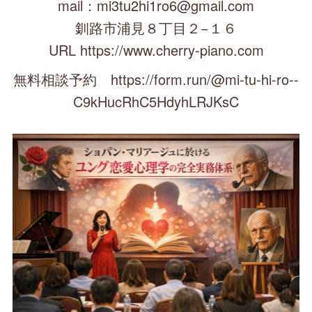
mail：mi3tu2hi1ro6@gmail.com
釧路市浦見８丁目２−１６
URL https://www.cherry-piano.com
無料相談予約 https://form.run/@mi-tu-hi-ro--
C9kHucRhC5HdyhLRJKsC