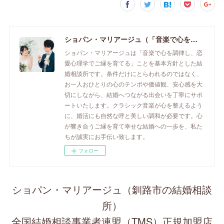
ショパン・マリアージュ（「音楽で心を調律し恋愛心理学でご縁を育てる」釧路市の結婚相談所）/ 全国結婚相談事業者連盟正規加盟店 / cherry-piano.com
ショパン・マリアージュは「音楽で心を調律し、恋
愛心理学でご縁を育てる」ことを基本方針とした結
婚相談所です。条件だけにとらわれるのではなく、
お一人おひとりの心のテンポや価値観、安心感を大
切にしながら、結婚へつながる出会いを丁寧にサポ
ートいたします。クラシック音楽が心を整えるよう
に、婚活にも自然な呼と美しい調和が必要です。心
が響き合うご縁を育て幸せな結婚への一歩を、私た
ちが誠実にお手伝い致します。
フォロー
ショパン・マリアージュ（釧路市の結婚相談
所）
全国結婚相談事業者連盟（TMS）正規加盟店