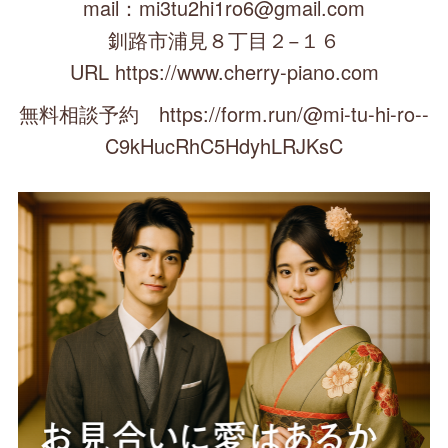
mail：mi3tu2hi1ro6@gmail.com
釧路市浦見８丁目２−１６
URL https://www.cherry-piano.com
無料相談予約 https://form.run/@mi-tu-hi-ro--
C9kHucRhC5HdyhLRJKsC