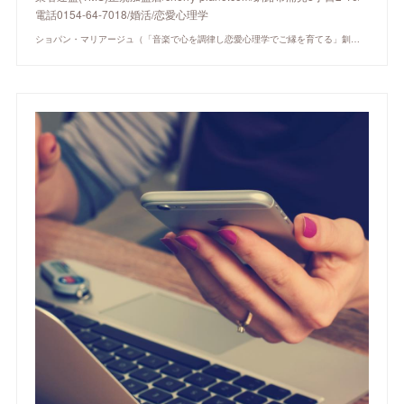
電話0154-64-7018/婚活/恋愛心理学
ショパン・マリアージュ（「音楽で心を調律し恋愛心理学でご縁を育てる」釧路市の結婚相談所）/ 全国結婚相談事業者連盟正規加盟店 / cherry-piano.com