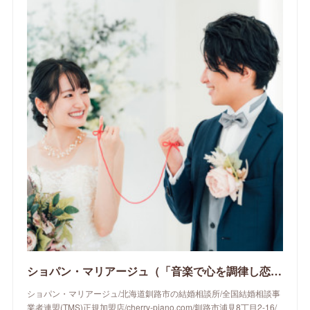
ショパン・マリアージュ（「音楽で心を調律し恋愛心理学でご縁を育てる」釧路市の結婚相談所）/ 全国結婚相談事業者連盟正規加盟店 / cherry-piano.com
ショパン・マリアージュ/北海道釧路市の結婚相談所/全国結婚相談事
業者連盟(TMS)正規加盟店/cherry-piano.com/釧路市浦見8丁目2-16/