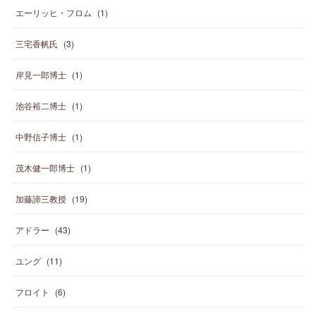
エーリッヒ・フロム
(
1
)
三宅香帆氏
(
3
)
岸見一郎博士
(
1
)
池谷裕二博士
(
1
)
中野信子博士
(
1
)
茂木健一郎博士
(
1
)
加藤諦三教授
(
19
)
アドラー
(
43
)
ユング
(
11
)
フロイト
(
6
)