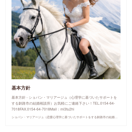
基本方針
基本方針 - ショパン・マリアージュ（心理学に基づいたサポートを
する釧路市の結婚相談所）お気軽にご連絡下さい！TEL.0154-64-
7018FAX.0154-64-7018Mail：mi3tu2hi
ショパン・マリアージュ（恋愛心理学に基づいたサポートをする釧路市の結婚相談所）/ 全国結婚相談事業者連盟正規加盟店 / cherry-piano.com