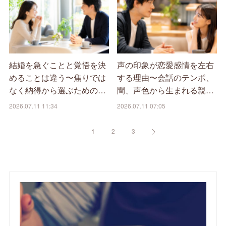
結婚を急ぐことと覚悟を決
声の印象が恋愛感情を左右
めることは違う〜焦りでは
する理由〜会話のテンポ、
なく納得から選ぶための…
間、声色から生まれる親…
2026.07.11 11:34
2026.07.11 07:05
1
2
3