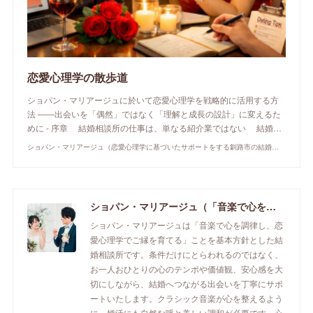
恋愛心理学の散歩道
ショパン・マリアージュに於いて恋愛心理学を戦略的に活用する方
法 ――出会いを「偶然」ではなく「理解と成長の設計」に変えるた
めに - 序章 結婚相談所の仕事は、単なる紹介業ではない 結婚…
ショパン・マリアージュ（恋愛心理学に基づいたサポートをする釧路市の結婚相談所）/ 全国結婚相談事業者連盟正規加盟店 / cherry-piano.com
ショパン・マリアージュ（「音楽で心を調律し恋愛心理学でご縁を育てる」釧路市の結婚相談所）/ 全国結婚相談事業者連盟正規加盟店 / cherry-piano.com
ショパン・マリアージュは「音楽で心を調律し、恋
愛心理学でご縁を育てる」ことを基本方針とした結
婚相談所です。条件だけにとらわれるのではなく、
お一人おひとりの心のテンポや価値観、安心感を大
切にしながら、結婚へつながる出会いを丁寧にサポ
ートいたします。クラシック音楽が心を整えるよう
に、婚活にも自然な呼と美しい調和が必要です。心