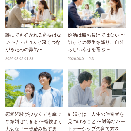
誰にでも好かれる必要はな
婚活は勝ち負けではない 〜
い 〜たった1人と深くつな
誰かとの競争を降り、自分
がるための勇気〜
らしい幸せを選ぶ〜
2026.08.02 04:28
2026.08.01 12:31
恋愛経験が少なくても幸せ
結婚とは、人生の伴奏者を
な結婚はできる 〜経験より
見つけること 〜対等なパー
大切な「一歩踏み出す勇…
トナーシップの育て方を…