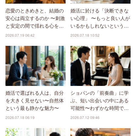
恋愛のときめきと、結婚の
婚活に於ける「決断できな
安心は両立するのか 〜刺激
い心理」 〜もっと良い人が
と安定の間で揺れる心を…
いるかもしれないという…
2026.07.19 06:42
2026.07.18 10:52
婚活で選ばれる人は、自分
ショパンの「前奏曲」に学
を大きく見せない〜自然体
ぶ、短い出会いの中にある
という最も静かな魅力〜
可能性〜わずかな時間で…
2026.07.18 06:19
2026.07.12 09:46