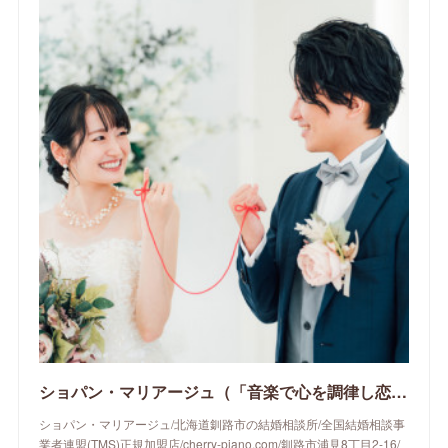
ショパン・マリアージュ（「音楽で心を調律し恋愛心理学でご縁を育てる」釧路市の結婚相談所）/ 全国結婚相談事業者連盟正規加盟店 / cherry-piano.com
ショパン・マリアージュ/北海道釧路市の結婚相談所/全国結婚相談事
業者連盟(TMS)正規加盟店/cherry-piano.com/釧路市浦見8丁目2-16/