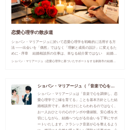
恋愛心理学の散歩道
ショパン・マリアージュに於いて恋愛心理学を戦略的に活用する方
法 ――出会いを「偶然」ではなく「理解と成長の設計」に変えるた
めに - 序章 結婚相談所の仕事は、単なる紹介業ではない 結婚…
ショパン・マリアージュ（恋愛心理学に基づいたサポートをする釧路市の結婚相談所）/ 全国結婚相談事業者連盟正規加盟店 / cherry-piano.com
ショパン・マリアージュ（「音楽で心を調律し恋愛心理学でご縁を育てる」釧路市の結婚相談所）/ 全国結婚相談事業者連盟正規加盟店 / cherry-piano.com
ショパン・マリアージュは「音楽で心を調律し、恋
愛心理学でご縁を育てる」ことを基本方針とした結
婚相談所です。条件だけにとらわれるのではなく、
お一人おひとりの心のテンポや価値観、安心感を大
切にしながら、結婚へつながる出会いを丁寧にサポ
ートいたします。クラシック音楽が心を整えるよう
に、婚活にも自然な呼と美しい調和が必要です。心