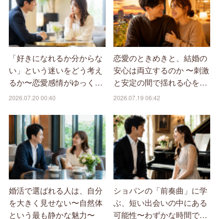
「好きになれるか分からな
恋愛のときめきと、結婚の
い」という迷いをどう考え
安心は両立するのか 〜刺激
るか〜恋愛感情がゆっく…
と安定の間で揺れる心を…
2026.07.20 00:40
2026.07.19 06:42
婚活で選ばれる人は、自分
ショパンの「前奏曲」に学
を大きく見せない〜自然体
ぶ、短い出会いの中にある
という最も静かな魅力〜
可能性〜わずかな時間で…