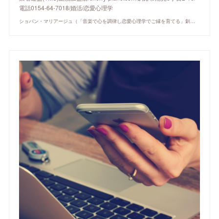
電話0154-64-7018/婚活/恋愛心理学
ショパン・マリアージュ（「音楽で心を調律し恋愛心理学でご縁を育てる」釧路市の結婚相談所）/ 全国結婚相談事業者連盟正規加盟店 / cherry-piano.com