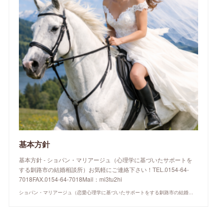
基本方針
基本方針 - ショパン・マリアージュ（心理学に基づいたサポートを
する釧路市の結婚相談所）お気軽にご連絡下さい！TEL.0154-64-
7018FAX.0154-64-7018Mail：mi3tu2hi
ショパン・マリアージュ（恋愛心理学に基づいたサポートをする釧路市の結婚相談所）/ 全国結婚相談事業者連盟正規加盟店 / cherry-piano.com