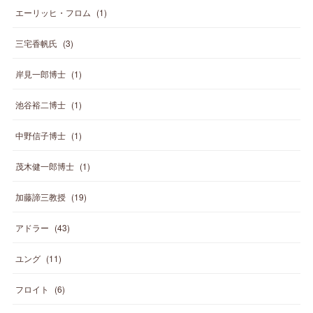
エーリッヒ・フロム
(
1
)
三宅香帆氏
(
3
)
岸見一郎博士
(
1
)
池谷裕二博士
(
1
)
中野信子博士
(
1
)
茂木健一郎博士
(
1
)
加藤諦三教授
(
19
)
アドラー
(
43
)
ユング
(
11
)
フロイト
(
6
)