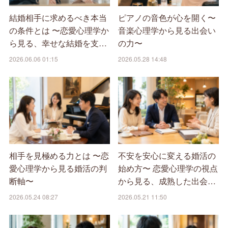
結婚相手に求めるべき本当
ピアノの音色が心を開く〜
の条件とは 〜恋愛心理学か
音楽心理学から見る出会い
ら見る、幸せな結婚を支…
の力〜
2026.06.06 01:15
2026.05.28 14:48
相手を見極める力とは 〜恋
不安を安心に変える婚活の
愛心理学から見る婚活の判
始め方〜 恋愛心理学の視点
断軸〜
から見る、成熟した出会…
2026.05.24 08:27
2026.05.21 11:50