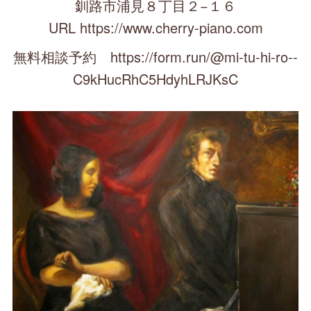
釧路市浦見８丁目２−１６
URL https://www.cherry-piano.com
無料相談予約 https://form.run/@mi-tu-hi-ro--
C9kHucRhC5HdyhLRJKsC