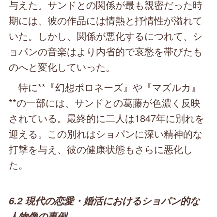
与えた。サンドとの関係が最も親密だった時
期には、彼の作品には情熱と抒情性が溢れて
いた。しかし、関係が悪化するにつれて、シ
ョパンの音楽はより内省的で哀愁を帯びたも
のへと変化していった。
特に**『幻想ポロネーズ』や『マズルカ』
**の一部には、サンドとの葛藤が色濃く反映
されている。最終的に二人は1847年に別れを
迎える。この別れはショパンに深い精神的な
打撃を与え、彼の健康状態もさらに悪化し
た。
6.2 現代の恋愛・婚活におけるショパン的な
人物像の事例