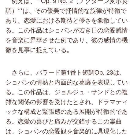
例えば、**Op. 9 No. 2（ノクターン変ホ長
調）**は、その優美で抒情的な旋律が特徴で
あり、恋愛における期待と儚さを象徴してい
る。この作品はショパンが若き日の恋愛感情
を音楽に昇華させた例であり、彼の感情の機
微を見事に捉えている。
さらに、バラード第1番ト短調Op. 23は、
ショパンの情熱と内面的な葛藤を表現してい
る。この作品は、ジョルジュ・サンドとの複
雑な関係の影響を受けたとされ、ドラマティ
ックな構成と緊張感のある展開が特徴的であ
る。恋愛の喜びと痛みが交錯するこの楽曲
は、ショパンの恋愛観を音楽的に具現化した