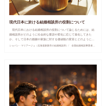
現代日本に於ける結婚相談所の役割について
現代日本における結婚相談所の役割について論じるためには、結
婚相談所がどのように社会的な要請や変化に応じて進化してきた
か、そして日本の婚姻や家族に対する価値観の変容とどのように…
ショパン・マリアージュ（北海道釧路市の結婚相談所）/ 全国結婚相談事業者連盟正規加盟店 / cherry-piano.com