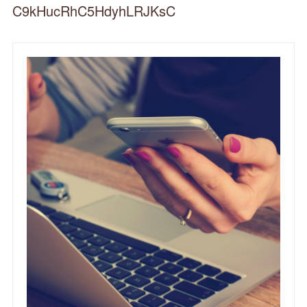
C9kHucRhC5HdyhLRJKsC