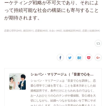
ーケティング戦略が不可欠であり、それによ
って持続可能な社会の構築にも寄与すること
が期待されます。
恋愛心理学
(
245
)
婚活
(
501
)
恋愛観
(
463
)
出会い
(
462
)
結婚相談所
(
462
)
恋愛と結婚
(
364
)
ショパン・マリアージュ（「音楽で心を調律し恋愛心理学でご縁を育てる」釧路市の結婚相談所）/ 全国結婚相談事業者連盟正規加盟店 / cherry-piano.com
ショパン・マリアージュは「音楽で心を調律し、恋
愛心理学でご縁を育てる」ことを基本方針とした結
婚相談所です。条件だけにとらわれるのではなく、
お一人おひとりの心のテンポや価値観、安心感を大
切にしながら、結婚へつながる出会いを丁寧にサポ
ートいたします。クラシック音楽が心を整えるよう