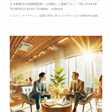
する釧路市の結婚相談所）お気軽にご連絡下さい！TEL.0154-64-
7018FAX.0154-64-7018Mail：mi3tu2hi
ショパン・マリアージュ（恋愛心理学に基づいたサポートをする釧路市の結婚相談所）/ 全国結婚相談事業者連盟正規加盟店 / cherry-piano.com