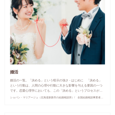
婚活
婚活の一覧。「決める」という暗示の強さ - はじめに 「決める」
という行動は、人間の心理や行動に大きな影響を与える要因の一つ
です。恋愛心理学においても、この「決める」というプロセスが…
ショパン・マリアージュ（北海道釧路市の結婚相談所）/ 全国結婚相談事業者連盟正規加盟店 / cherry-piano.com