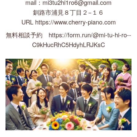
mail：mi3tu2hi1ro6@gmail.com
釧路市浦見８丁目２−１６
URL https://www.cherry-piano.com
無料相談予約 https://form.run/@mi-tu-hi-ro--
C9kHucRhC5HdyhLRJKsC