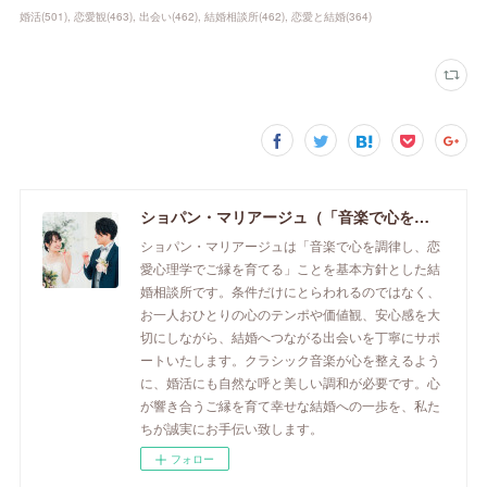
婚活
(
501
)
恋愛観
(
463
)
出会い
(
462
)
結婚相談所
(
462
)
恋愛と結婚
(
364
)
ショパン・マリアージュ（「音楽で心を調律し恋愛心理学でご縁を育てる」釧路市の結婚相談所）/ 全国結婚相談事業者連盟正規加盟店 / cherry-piano.com
ショパン・マリアージュは「音楽で心を調律し、恋
愛心理学でご縁を育てる」ことを基本方針とした結
婚相談所です。条件だけにとらわれるのではなく、
お一人おひとりの心のテンポや価値観、安心感を大
切にしながら、結婚へつながる出会いを丁寧にサポ
ートいたします。クラシック音楽が心を整えるよう
に、婚活にも自然な呼と美しい調和が必要です。心
が響き合うご縁を育て幸せな結婚への一歩を、私た
ちが誠実にお手伝い致します。
フォロー