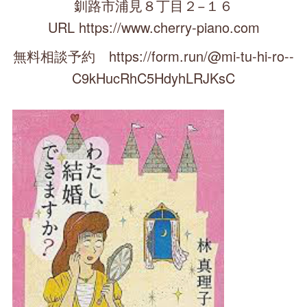
釧路市浦見８丁目２−１６
URL https://www.cherry-piano.com
無料相談予約 https://form.run/@mi-tu-hi-ro--
C9kHucRhC5HdyhLRJKsC