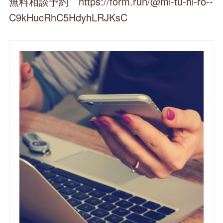
無料相談予約 https://form.run/@mi-tu-hi-ro--
C9kHucRhC5HdyhLRJKsC