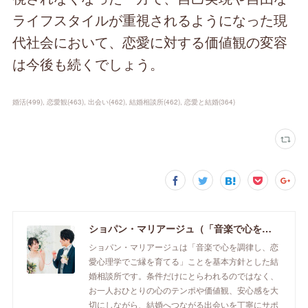
ライフスタイルが重視されるようになった現
代社会において、恋愛に対する価値観の変容
は今後も続くでしょう。
婚活
(
499
)
恋愛観
(
463
)
出会い
(
462
)
結婚相談所
(
462
)
恋愛と結婚
(
364
)
ショパン・マリアージュ（「音楽で心を調律し恋愛心理学でご縁を育てる」釧路市の結婚相談所）/ 全国結婚相談事業者連盟正規加盟店 / cherry-piano.com
ショパン・マリアージュは「音楽で心を調律し、恋
愛心理学でご縁を育てる」ことを基本方針とした結
婚相談所です。条件だけにとらわれるのではなく、
お一人おひとりの心のテンポや価値観、安心感を大
切にしながら、結婚へつながる出会いを丁寧にサポ