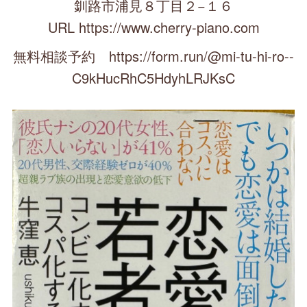
釧路市浦見８丁目２−１６
URL https://www.cherry-piano.com
無料相談予約 https://form.run/@mi-tu-hi-ro--
C9kHucRhC5HdyhLRJKsC