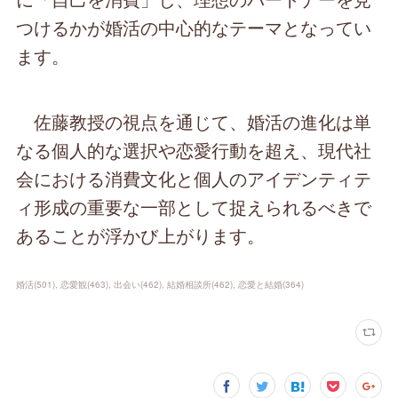
つけるかが婚活の中心的なテーマとなってい
ます。
佐藤教授の視点を通じて、婚活の進化は単
なる個人的な選択や恋愛行動を超え、現代社
会における消費文化と個人のアイデンティテ
ィ形成の重要な一部として捉えられるべきで
あることが浮かび上がります。
婚活
(
501
)
恋愛観
(
463
)
出会い
(
462
)
結婚相談所
(
462
)
恋愛と結婚
(
364
)