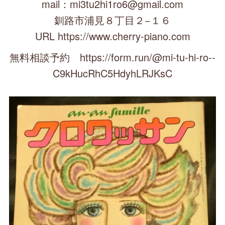
mail：mi3tu2hi1ro6@gmail.com
釧路市浦見８丁目２−１６
URL https://www.cherry-piano.com
無料相談予約 https://form.run/@mi-tu-hi-ro--
C9kHucRhC5HdyhLRJKsC