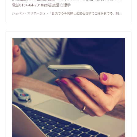
電話0154-64-7018/婚活/恋愛心理学
ショパン・マリアージュ（「音楽で心を調律し恋愛心理学でご縁を育てる」釧路市の結婚相談所）/ 全国結婚相談事業者連盟正規加盟店 / cherry-piano.com