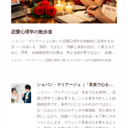
恋愛心理学の散歩道
ショパン・マリアージュに於いて恋愛心理学を戦略的に活用する方
法 ――出会いを「偶然」ではなく「理解と成長の設計」に変えるた
めに - 序章 結婚相談所の仕事は、単なる紹介業ではない 結婚…
ショパン・マリアージュ（恋愛心理学に基づいたサポートをする釧路市の結婚相談所）/ 全国結婚相談事業者連盟正規加盟店 / cherry-piano.com
ショパン・マリアージュ（「音楽で心を調律し恋愛心理学でご縁を育てる」釧路市の結婚相談所）/ 全国結婚相談事業者連盟正規加盟店 / cherry-piano.com
ショパン・マリアージュは「音楽で心を調律し、恋
愛心理学でご縁を育てる」ことを基本方針とした結
婚相談所です。条件だけにとらわれるのではなく、
お一人おひとりの心のテンポや価値観、安心感を大
切にしながら、結婚へつながる出会いを丁寧にサポ
ートいたします。クラシック音楽が心を整えるよう
に、婚活にも自然な呼と美しい調和が必要です。心