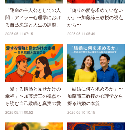
「運命の主人公としての人
「偽りの愛を求めていない
間：アドラー心理学におけ
か」〜加藤諦三教授の視点
る自己決定と人生の課題」
から〜
2025.05.11 07:15
2025.05.11 05:49
「愛する情熱と見せかけの
「結婚に何を求めるか」〜
幸福」〜加藤諦三の視点か
加藤諦三教授の心理学から
ら読む自己欺瞞と真実の愛
探る結婚の本質
2025.05.11 00:52
2025.05.10 10:15