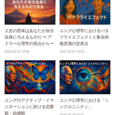
人生の意味はあなたが自分
ユング心理学におけるバタ
自身に与えるものだ 〜 ア
フライエフェクトと集合的
ドラー心理学の視点から〜
無意識の交差点
2025.05.25 12:58
2025.05.24 12:23
ユングのアクティブ・イマ
ユング心理学における「シ
ジネーションに於ける恋愛
ンクロニシティ」
観・結婚観
2025.05.18 05:21