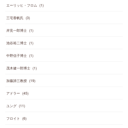
エーリッヒ・フロム
(
1
)
三宅香帆氏
(
3
)
岸見一郎博士
(
1
)
池谷裕二博士
(
1
)
中野信子博士
(
1
)
茂木健一郎博士
(
1
)
加藤諦三教授
(
19
)
アドラー
(
45
)
ユング
(
11
)
フロイト
(
6
)