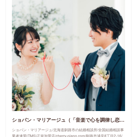
ショパン・マリアージュ（「音楽で心を調律し恋愛心理学でご縁を育てる」釧路市の結婚相談所）/ 全国結婚相談事業者連盟正規加盟店 / cherry-piano.com
ショパン・マリアージュ/北海道釧路市の結婚相談所/全国結婚相談事
業者連盟(TMS)正規加盟店/cherry-piano.com/釧路市浦見8丁目2-16/