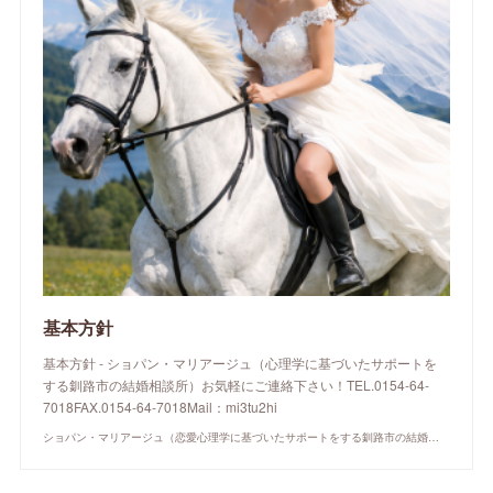
基本方針
基本方針 - ショパン・マリアージュ（心理学に基づいたサポートを
する釧路市の結婚相談所）お気軽にご連絡下さい！TEL.0154-64-
7018FAX.0154-64-7018Mail：mi3tu2hi
ショパン・マリアージュ（恋愛心理学に基づいたサポートをする釧路市の結婚相談所）/ 全国結婚相談事業者連盟正規加盟店 / cherry-piano.com