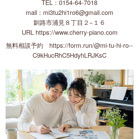
TEL：0154-64-7018
mail：mi3tu2hi1ro6@gmail.com
釧路市浦見８丁目２−１６
URL https://www.cherry-piano.com
無料相談予約 https://form.run/@mi-tu-hi-ro--
C9kHucRhC5HdyhLRJKsC