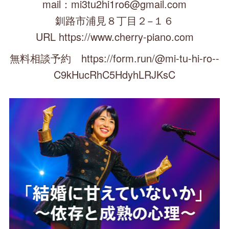
mail：mi3tu2hi1ro6@gmail.com
釧路市浦見８丁目２−１６
URL https://www.cherry-piano.com
無料相談予約 https://form.run/@mi-tu-hi-ro--
C9kHucRhC5HdyhLRJKsC