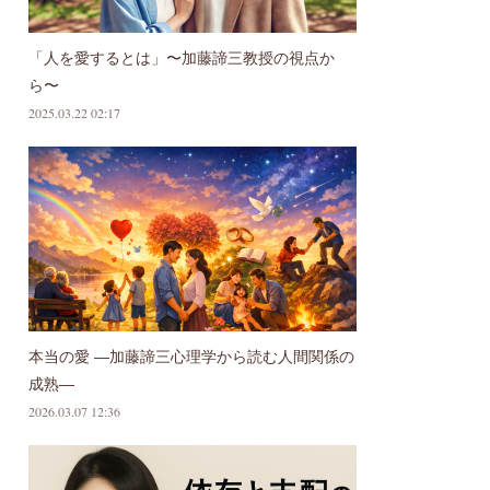
「人を愛するとは」〜加藤諦三教授の視点か
ら〜
2025.03.22 02:17
本当の愛 ―加藤諦三心理学から読む人間関係の
成熟―
2026.03.07 12:36