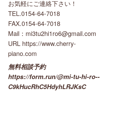
お気軽にご連絡下さい！
TEL.0154-64-7018
FAX.0154-64-7018
Mail：mi3tu2hi1ro6@gmail.com
URL https://www.cherry-
piano.com
無料相談予約
https://form.run/@mi-tu-hi-ro--
C9kHucRhC5HdyhLRJKsC