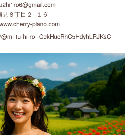
u2hi1ro6@gmail.com
浦見８丁目２−１６
/www.cherry-piano.com
mi-tu-hi-ro--C9kHucRhC5HdyhLRJKsC