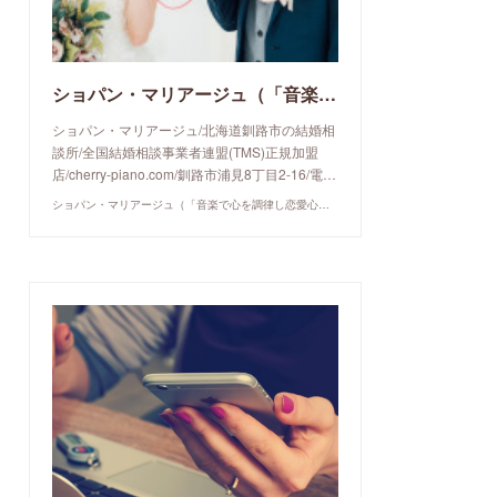
ショパン・マリアージュ（「音楽で心を調律し恋愛心理学でご縁を育てる」釧路市の結婚相談所）/ 全国結婚相談事業者連盟正規加盟店 / cherry-piano.com
ショパン・マリアージュ/北海道釧路市の結婚相
談所/全国結婚相談事業者連盟(TMS)正規加盟
店/cherry-piano.com/釧路市浦見8丁目2-16/電…
ショパン・マリアージュ（「音楽で心を調律し恋愛心理学でご縁を育てる」釧路市の結婚相談所）/ 全国結婚相談事業者連盟正規加盟店 / cherry-piano.com