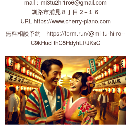
mail：mi3tu2hi1ro6@gmail.com
釧路市浦見８丁目２−１６
URL https://www.cherry-piano.com
無料相談予約 https://form.run/@mi-tu-hi-ro--
C9kHucRhC5HdyhLRJKsC