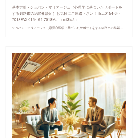
基本方針 - ショパン・マリアージュ（心理学に基づいたサポートを
する釧路市の結婚相談所）お気軽にご連絡下さい！TEL.0154-64-
7018FAX.0154-64-7018Mail：mi3tu2hi
ショパン・マリアージュ（恋愛心理学に基づいたサポートをする釧路市の結婚相談所）/ 全国結婚相談事業者連盟正規加盟店 / cherry-piano.com