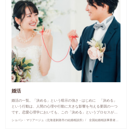
婚活
婚活の一覧。「決める」という暗示の強さ - はじめに 「決める」
という行動は、人間の心理や行動に大きな影響を与える要因の一つ
です。恋愛心理学においても、この「決める」というプロセスが…
ショパン・マリアージュ（北海道釧路市の結婚相談所）/ 全国結婚相談事業者連盟正規加盟店 / cherry-piano.com