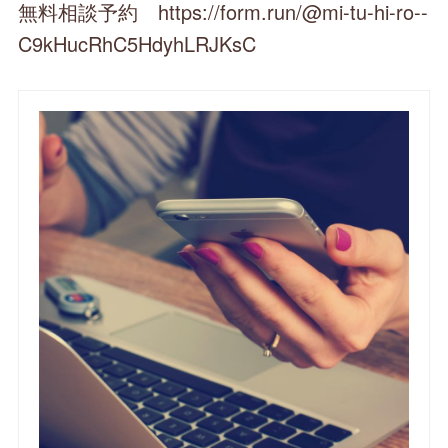
無料相談予約 https://form.run/@mi-tu-hi-ro--
C9kHucRhC5HdyhLRJKsC