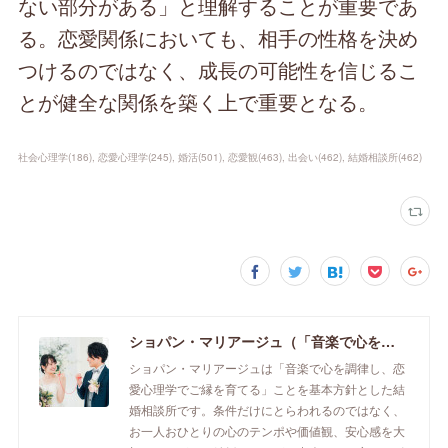
ない部分がある」と理解することが重要であ
る。恋愛関係においても、相手の性格を決め
つけるのではなく、成長の可能性を信じるこ
とが健全な関係を築く上で重要となる。
社会心理学
(
186
)
恋愛心理学
(
245
)
婚活
(
501
)
恋愛観
(
463
)
出会い
(
462
)
結婚相談所
(
462
)
ショパン・マリアージュ（「音楽で心を調律し恋愛心理学でご縁を育てる」釧路市の結婚相談所）/ 全国結婚相談事業者連盟正規加盟店 / cherry-piano.com
ショパン・マリアージュは「音楽で心を調律し、恋
愛心理学でご縁を育てる」ことを基本方針とした結
婚相談所です。条件だけにとらわれるのではなく、
お一人おひとりの心のテンポや価値観、安心感を大