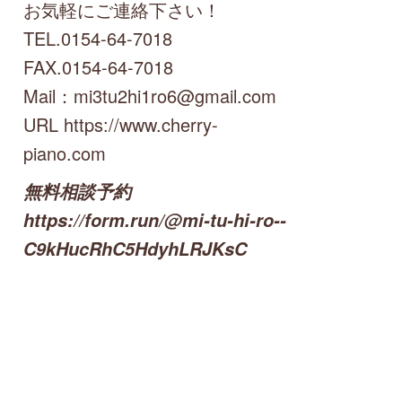
お気軽にご連絡下さい！
TEL.0154-64-7018
FAX.0154-64-7018
Mail：mi3tu2hi1ro6@gmail.com
URL https://www.cherry-
piano.com
無料相談予約
https://form.run/@mi-tu-hi-ro--
C9kHucRhC5HdyhLRJKsC