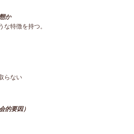
状態か
うな特徴を持つ。
取らない
社会的要因）