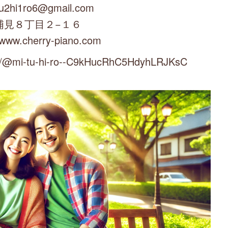
u2hi1ro6@gmail.com
浦見８丁目２−１６
/www.cherry-piano.com
mi-tu-hi-ro--C9kHucRhC5HdyhLRJKsC