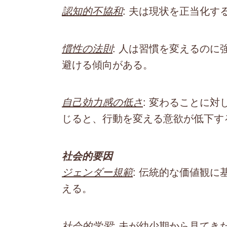
認知的不協和
: 夫は現状を正当化
慣性の法則
: 人は習慣を変えるの
避ける傾向がある。
自己効力感の低さ
: 変わることに
じると、行動を変える意欲が低下す
社会的要因
ジェンダー規範
: 伝統的な価値観
える。
社会的学習
: 夫が幼少期から見て