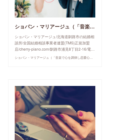
ショパン・マリアージュ（「音楽で心を調律し恋愛心理学でご縁を育てる」釧路市の結婚相談所）/ 全国結婚相談事業者連盟正規加盟店 / cherry-piano.com
ショパン・マリアージュ/北海道釧路市の結婚相
談所/全国結婚相談事業者連盟(TMS)正規加盟
店/cherry-piano.com/釧路市浦見8丁目2-16/電…
ショパン・マリアージュ（「音楽で心を調律し恋愛心理学でご縁を育てる」釧路市の結婚相談所）/ 全国結婚相談事業者連盟正規加盟店 / cherry-piano.com