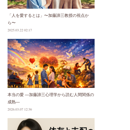
「人を愛するとは」〜加藤諦三教授の視点か
ら〜
2025.03.22 02:17
本当の愛 ―加藤諦三心理学から読む人間関係の
成熟―
2026.03.07 12:36