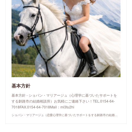
基本方針
基本方針 - ショパン・マリアージュ（心理学に基づいたサポートを
する釧路市の結婚相談所）お気軽にご連絡下さい！TEL.0154-64-
7018FAX.0154-64-7018Mail：mi3tu2hi
ショパン・マリアージュ（恋愛心理学に基づいたサポートをする釧路市の結婚相談所）/ 全国結婚相談事業者連盟正規加盟店 / cherry-piano.com