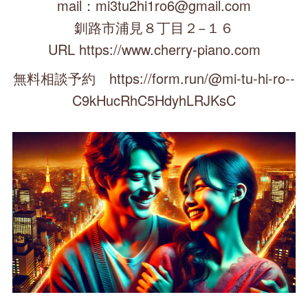
mail：mi3tu2hi1ro6@gmail.com
釧路市浦見８丁目２−１６
URL https://www.cherry-piano.com
無料相談予約 https://form.run/@mi-tu-hi-ro--
C9kHucRhC5HdyhLRJKsC