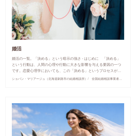
婚活
婚活の一覧。「決める」という暗示の強さ - はじめに 「決める」
という行動は、人間の心理や行動に大きな影響を与える要因の一つ
です。恋愛心理学においても、この「決める」というプロセスが…
ショパン・マリアージュ（北海道釧路市の結婚相談所）/ 全国結婚相談事業者連盟正規加盟店 / cherry-piano.com