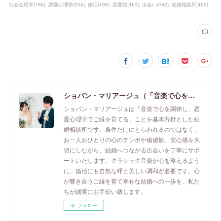
社会心理学
(
186
)
恋愛心理学
(
245
)
婚活
(
499
)
恋愛観
(
463
)
出会い
(
462
)
結婚相談所
(
462
)
ショパン・マリアージュ（「音楽で心を調律し恋愛心理学でご縁を育てる」釧路市の結婚相談所）/ 全国結婚相談事業者連盟正規加盟店 / cherry-piano.com
ショパン・マリアージュは「音楽で心を調律し、恋
愛心理学でご縁を育てる」ことを基本方針とした結
婚相談所です。条件だけにとらわれるのではなく、
お一人おひとりの心のテンポや価値観、安心感を大
切にしながら、結婚へつながる出会いを丁寧にサポ
ートいたします。クラシック音楽が心を整えるよう
に、婚活にも自然な呼と美しい調和が必要です。心
が響き合うご縁を育て幸せな結婚への一歩を、私た
ちが誠実にお手伝い致します。
フォロー