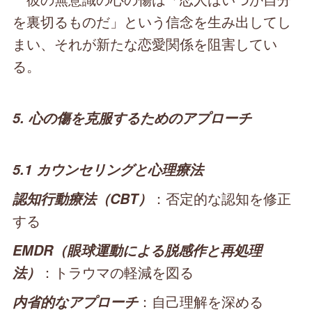
を裏切るものだ」という信念を生み出してし
まい、それが新たな恋愛関係を阻害してい
る。
5. 心の傷を克服するためのアプローチ
5.1 カウンセリングと心理療法
：否定的な認知を修正
認知行動療法（CBT）
する
EMDR（眼球運動による脱感作と再処理
：トラウマの軽減を図る
法）
：自己理解を深める
内省的なアプローチ