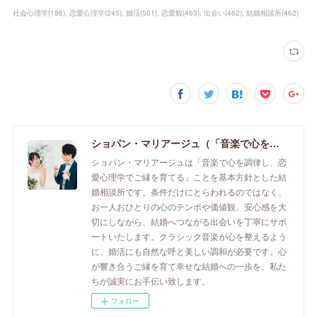
社会心理学
(
186
)
恋愛心理学
(
245
)
婚活
(
501
)
恋愛観
(
463
)
出会い
(
462
)
結婚相談所
(
462
)
ショパン・マリアージュ（「音楽で心を調律し恋愛心理学でご縁を育てる」釧路市の結婚相談所）/ 全国結婚相談事業者連盟正規加盟店 / cherry-piano.com
ショパン・マリアージュは「音楽で心を調律し、恋
愛心理学でご縁を育てる」ことを基本方針とした結
婚相談所です。条件だけにとらわれるのではなく、
お一人おひとりの心のテンポや価値観、安心感を大
切にしながら、結婚へつながる出会いを丁寧にサポ
ートいたします。クラシック音楽が心を整えるよう
に、婚活にも自然な呼と美しい調和が必要です。心
が響き合うご縁を育て幸せな結婚への一歩を、私た
ちが誠実にお手伝い致します。
フォロー