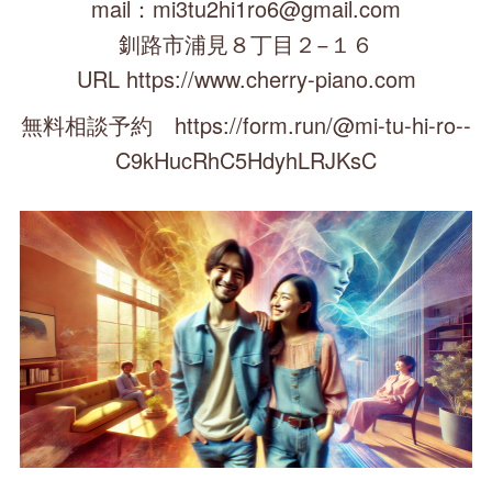
mail：mi3tu2hi1ro6@gmail.com
釧路市浦見８丁目２−１６
URL https://www.cherry-piano.com
無料相談予約 https://form.run/@mi-tu-hi-ro--
C9kHucRhC5HdyhLRJKsC