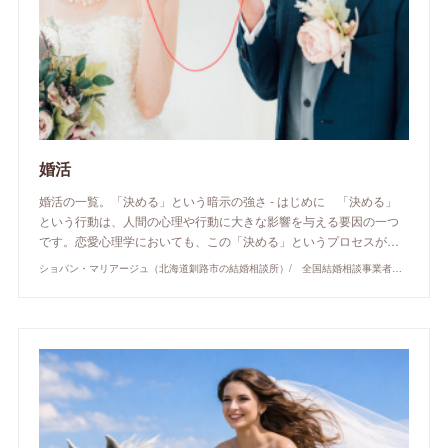
婚活
婚活の一覧。「決める」という暗示の強さ - はじめに 「決める」
という行動は、人間の心理や行動に大きな影響を与える要因の一つ
です。恋愛心理学においても、この「決める」というプロセスが…
ショパン・マリアージュ（北海道釧路市の結婚相談所）/ 全国結婚相談事業者連盟正規加盟店 / cherry-piano.com