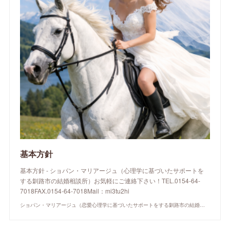
基本方針
基本方針 - ショパン・マリアージュ（心理学に基づいたサポートを
する釧路市の結婚相談所）お気軽にご連絡下さい！TEL.0154-64-
7018FAX.0154-64-7018Mail：mi3tu2hi
ショパン・マリアージュ（恋愛心理学に基づいたサポートをする釧路市の結婚相談所）/ 全国結婚相談事業者連盟正規加盟店 / cherry-piano.com