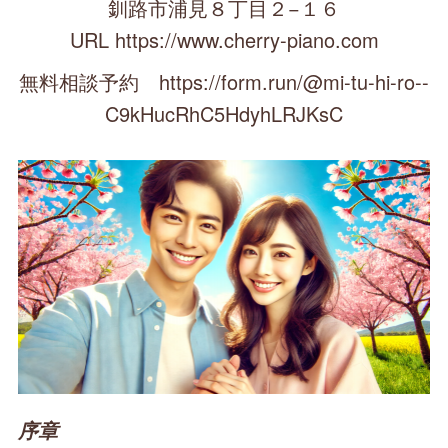
釧路市浦見８丁目２−１６
URL https://www.cherry-piano.com
無料相談予約 https://form.run/@mi-tu-hi-ro--
C9kHucRhC5HdyhLRJKsC
序章