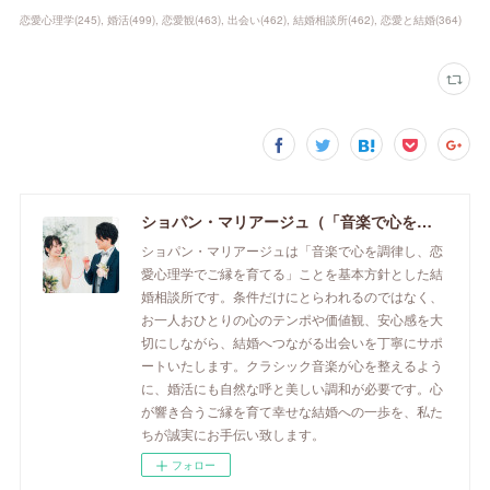
恋愛心理学
(
245
)
婚活
(
499
)
恋愛観
(
463
)
出会い
(
462
)
結婚相談所
(
462
)
恋愛と結婚
(
364
)
ショパン・マリアージュ（「音楽で心を調律し恋愛心理学でご縁を育てる」釧路市の結婚相談所）/ 全国結婚相談事業者連盟正規加盟店 / cherry-piano.com
ショパン・マリアージュは「音楽で心を調律し、恋
愛心理学でご縁を育てる」ことを基本方針とした結
婚相談所です。条件だけにとらわれるのではなく、
お一人おひとりの心のテンポや価値観、安心感を大
切にしながら、結婚へつながる出会いを丁寧にサポ
ートいたします。クラシック音楽が心を整えるよう
に、婚活にも自然な呼と美しい調和が必要です。心
が響き合うご縁を育て幸せな結婚への一歩を、私た
ちが誠実にお手伝い致します。
フォロー