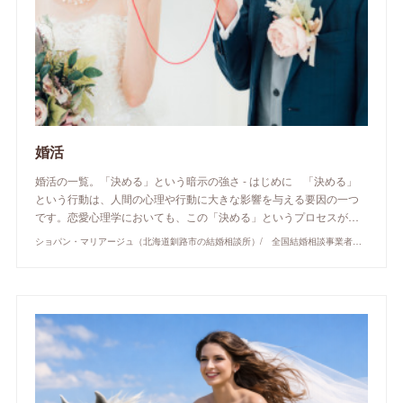
婚活
婚活の一覧。「決める」という暗示の強さ - はじめに 「決める」
という行動は、人間の心理や行動に大きな影響を与える要因の一つ
です。恋愛心理学においても、この「決める」というプロセスが…
ショパン・マリアージュ（北海道釧路市の結婚相談所）/ 全国結婚相談事業者連盟正規加盟店 / cherry-piano.com