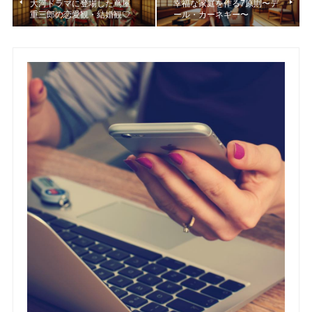
大河ドラマに登場した蔦屋
幸福な家庭を作る7原則〜デ
重三郎の恋愛観・結婚観♡
ール・カーネギー〜