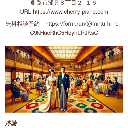
釧路市浦見８丁目２−１６
URL https://www.cherry-piano.com
無料相談予約 https://form.run/@mi-tu-hi-ro--
C9kHucRhC5HdyhLRJKsC
序論