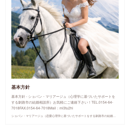
基本方針
基本方針 - ショパン・マリアージュ（心理学に基づいたサポートを
する釧路市の結婚相談所）お気軽にご連絡下さい！TEL.0154-64-
7018FAX.0154-64-7018Mail：mi3tu2hi
ショパン・マリアージュ（恋愛心理学に基づいたサポートをする釧路市の結婚相談所）/ 全国結婚相談事業者連盟正規加盟店 / cherry-piano.com