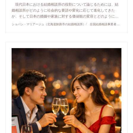
現代日本における結婚相談所の役割について論じるためには、結
婚相談所がどのように社会的な要請や変化に応じて進化してきた
か、そして日本の婚姻や家族に対する価値観の変容とどのように…
ショパン・マリアージュ（北海道釧路市の結婚相談所）/ 全国結婚相談事業者連盟正規加盟店 / cherry-piano.com