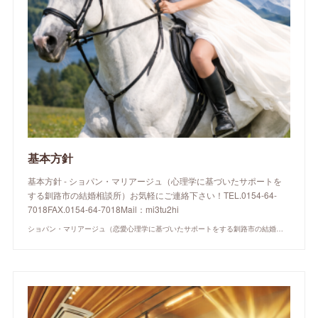
基本方針
基本方針 - ショパン・マリアージュ（心理学に基づいたサポートを
する釧路市の結婚相談所）お気軽にご連絡下さい！TEL.0154-64-
7018FAX.0154-64-7018Mail：mi3tu2hi
ショパン・マリアージュ（恋愛心理学に基づいたサポートをする釧路市の結婚相談所）/ 全国結婚相談事業者連盟正規加盟店 / cherry-piano.com