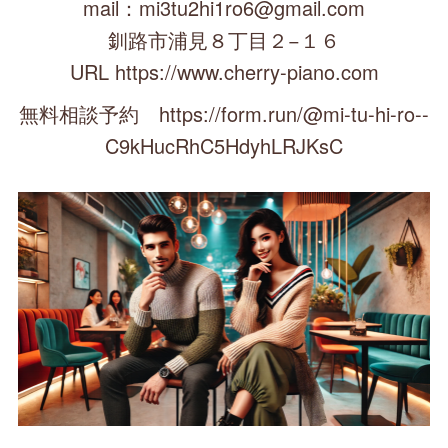
mail：mi3tu2hi1ro6@gmail.com
釧路市浦見８丁目２−１６
URL https://www.cherry-piano.com
無料相談予約 https://form.run/@mi-tu-hi-ro--
C9kHucRhC5HdyhLRJKsC