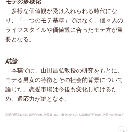
モテの多様化
多様な価値観が受け入れられる時代にな
り、「一つのモテ基準」ではなく、個々人の
ライフスタイルや価値観に合ったモテ方が重
要となる。
結論
本稿では、山田昌弘教授の研究をもとに、
モテる男女の特徴とその社会的背景について
論じた。恋愛市場は今後も変化し続けるた
め、適応力が鍵となる。
恋愛心理学
(
245
)
婚活
(
499
)
恋愛観
(
463
)
出会い
(
462
)
結婚相談所
(
462
)
恋愛と結婚
(
364
)