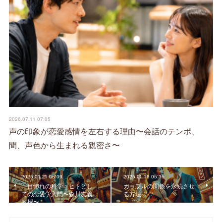
2026.07.11 07:05
声の印象が恋愛感情を左右する理由〜会話のテンポ、
間、声色から生まれる親密さ〜
2025.01.21 06:09
2025.01.19 05:36
一目惚れの科学：ヒトとし
カップルの関係を永続させ
ての恋愛学入門〜森川友義
る方法♡♡
教授〜