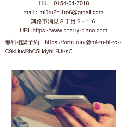
TEL：0154-64-7018
mail：mi3tu2hi1ro6@gmail.com
釧路市浦見８丁目２−１６
URL https://www.cherry-piano.com
無料相談予約 https://form.run/@mi-tu-hi-ro--
C9kHucRhC5HdyhLRJKsC