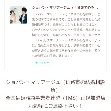
ショパン・マリアージュ（「音楽で心を調律し恋愛心理学でご縁を育てる」釧路市の結婚相談所）/ 全国結婚相談事業者連盟正規加盟店 / cherry-piano.com
ショパン・マリアージュは「音楽で心を調律し、恋
愛心理学でご縁を育てる」ことを基本方針とした結
婚相談所です。条件だけにとらわれるのではなく、
お一人おひとりの心のテンポや価値観、安心感を大
切にしながら、結婚へつながる出会いを丁寧にサポ
ートいたします。クラシック音楽が心を整えるよう
に、婚活にも自然な呼と美しい調和が必要です。心
が響き合うご縁を育て幸せな結婚への一歩を、私た
ちが誠実にお手伝い致します。
フォロー
ショパン・マリアージュ（釧路市の結婚相談
所）
全国結婚相談事業者連盟（TMS）正規加盟店
お気軽にご連絡下さい！