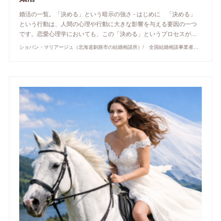
婚活の一覧。「決める」という暗示の強さ - はじめに 「決める」
という行動は、人間の心理や行動に大きな影響を与える要因の一つ
です。恋愛心理学においても、この「決める」というプロセスが…
ショパン・マリアージュ（北海道釧路市の結婚相談所）/ 全国結婚相談事業者連盟正規加盟店 / cherry-piano.com