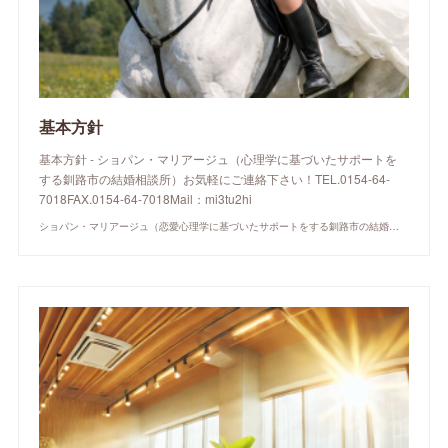
基本方針
基本方針 - ショパン・マリアージュ（心理学に基づいたサポートを
する釧路市の結婚相談所）お気軽にご連絡下さい！TEL.0154-64-
7018FAX.0154-64-7018Mail：mi3tu2hi
ショパン・マリアージュ（恋愛心理学に基づいたサポートをする釧路市の結婚相談所）/ 全国結婚相談事業者連盟正規加盟店 / cherry-piano.com