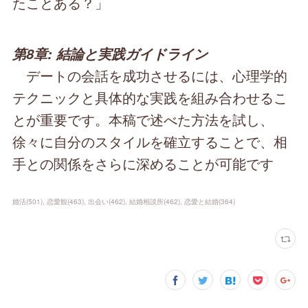
たことある？」
第8章: 結論と実践ガイドライン
デートの会話を成功させるには、心理学的
テクニックと具体的な実践を組み合わせるこ
とが重要です。本稿で述べた方法を試し、
徐々に自分のスタイルを確立することで、相
手との関係をさらに深めることが可能です
婚活
(
501
)
恋愛観
(
463
)
出会い
(
462
)
結婚相談所
(
462
)
恋愛と結婚
(
364
)