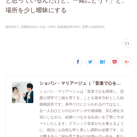
場所を少し曖昧にする
婚活
(
501
)
恋愛観
(
463
)
出会い
(
462
)
結婚相談所
(
462
)
恋愛と結婚
(
364
)
ショパン・マリアージュ（「音楽で心を調律し恋愛心理学でご縁を育てる」釧路市の結婚相談所）/ 全国結婚相談事業者連盟正規加盟店 / cherry-piano.com
ショパン・マリアージュは「音楽で心を調律し、恋
愛心理学でご縁を育てる」ことを基本方針とした結
婚相談所です。条件だけにとらわれるのではなく、
お一人おひとりの心のテンポや価値観、安心感を大
切にしながら、結婚へつながる出会いを丁寧にサポ
ートいたします。クラシック音楽が心を整えるよう
に、婚活にも自然な呼と美しい調和が必要です。心
が響き合うご縁を育て幸せな結婚への一歩を、私た