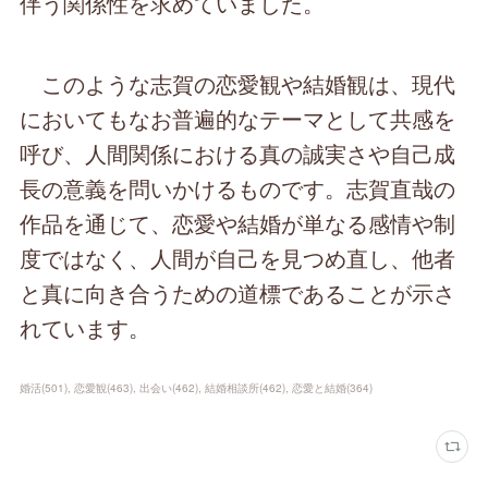
伴う関係性を求めていました。
このような志賀の恋愛観や結婚観は、現代
においてもなお普遍的なテーマとして共感を
呼び、人間関係における真の誠実さや自己成
長の意義を問いかけるものです。志賀直哉の
作品を通じて、恋愛や結婚が単なる感情や制
度ではなく、人間が自己を見つめ直し、他者
と真に向き合うための道標であることが示さ
れています。
婚活
(
501
)
恋愛観
(
463
)
出会い
(
462
)
結婚相談所
(
462
)
恋愛と結婚
(
364
)