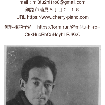
mail：mi3tu2hi1ro6@gmail.com
釧路市浦見８丁目２−１６
URL https://www.cherry-piano.com
無料相談予約 https://form.run/@mi-tu-hi-ro--
C9kHucRhC5HdyhLRJKsC