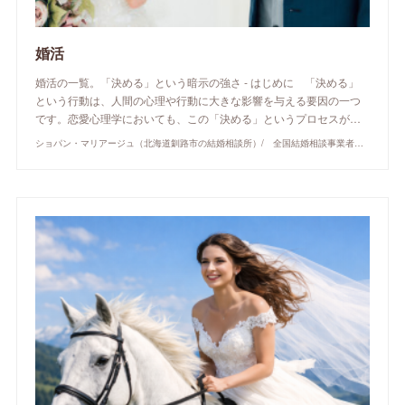
婚活
婚活の一覧。「決める」という暗示の強さ - はじめに 「決める」
という行動は、人間の心理や行動に大きな影響を与える要因の一つ
です。恋愛心理学においても、この「決める」というプロセスが…
ショパン・マリアージュ（北海道釧路市の結婚相談所）/ 全国結婚相談事業者連盟正規加盟店 / cherry-piano.com