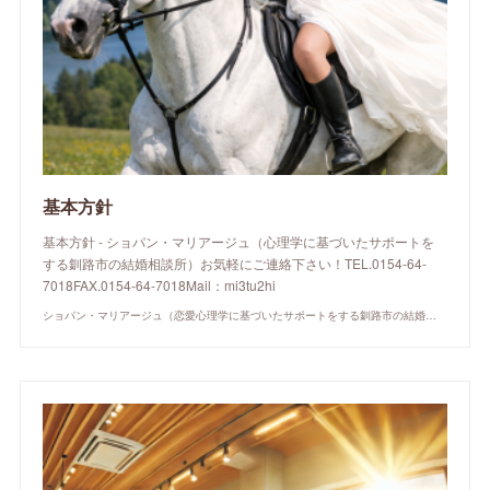
基本方針
基本方針 - ショパン・マリアージュ（心理学に基づいたサポートを
する釧路市の結婚相談所）お気軽にご連絡下さい！TEL.0154-64-
7018FAX.0154-64-7018Mail：mi3tu2hi
ショパン・マリアージュ（恋愛心理学に基づいたサポートをする釧路市の結婚相談所）/ 全国結婚相談事業者連盟正規加盟店 / cherry-piano.com