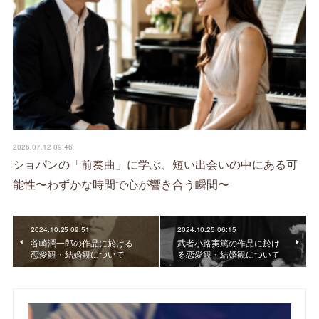
2026.07.12 09:46
ショパンの「前奏曲」に学ぶ、短い出会いの中にある可
能性〜わずかな時間で心が響き合う瞬間〜
2024.10.25 09:51
2024.10.25 06:15
谷崎潤一郎の作品に於ける
武者小路実篤の作品に於け
恋愛観・結婚観について
る恋愛観・結婚観について