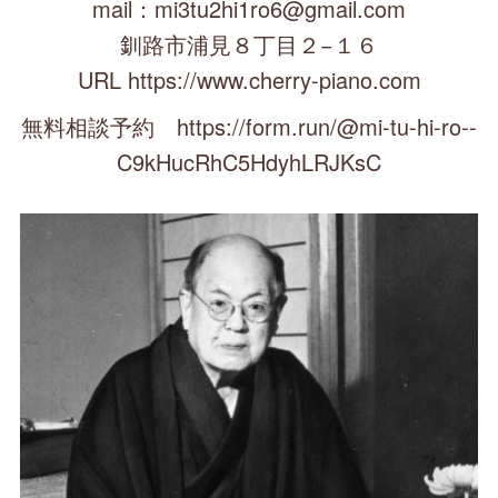
mail：mi3tu2hi1ro6@gmail.com
釧路市浦見８丁目２−１６
URL https://www.cherry-piano.com
無料相談予約 https://form.run/@mi-tu-hi-ro--
C9kHucRhC5HdyhLRJKsC