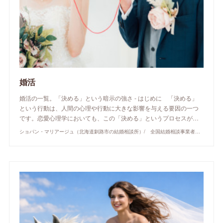
婚活
婚活の一覧。「決める」という暗示の強さ - はじめに 「決める」
という行動は、人間の心理や行動に大きな影響を与える要因の一つ
です。恋愛心理学においても、この「決める」というプロセスが…
ショパン・マリアージュ（北海道釧路市の結婚相談所）/ 全国結婚相談事業者連盟正規加盟店 / cherry-piano.com