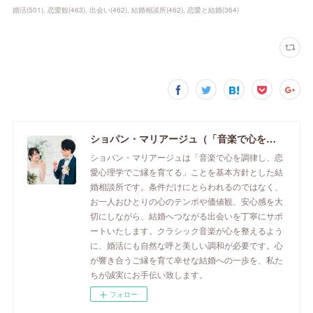
婚活
(
501
)
恋愛観
(
463
)
出会い
(
462
)
結婚相談所
(
462
)
恋愛と結婚
(
364
)
ショパン・マリアージュ（「音楽で心を調律し恋愛心理学でご縁を育てる」釧路市の結婚相談所）/ 全国結婚相談事業者連盟正規加盟店 / cherry-piano.com
ショパン・マリアージュは「音楽で心を調律し、恋
愛心理学でご縁を育てる」ことを基本方針とした結
婚相談所です。条件だけにとらわれるのではなく、
お一人おひとりの心のテンポや価値観、安心感を大
切にしながら、結婚へつながる出会いを丁寧にサポ
ートいたします。クラシック音楽が心を整えるよう
に、婚活にも自然な呼と美しい調和が必要です。心
が響き合うご縁を育て幸せな結婚への一歩を、私た
ちが誠実にお手伝い致します。
フォロー