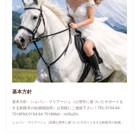
基本方針
基本方針 - ショパン・マリアージュ（心理学に基づいたサポートを
する釧路市の結婚相談所）お気軽にご連絡下さい！TEL.0154-64-
7018FAX.0154-64-7018Mail：mi3tu2hi
ショパン・マリアージュ（恋愛心理学に基づいたサポートをする釧路市の結婚相談所）/ 全国結婚相談事業者連盟正規加盟店 / cherry-piano.com