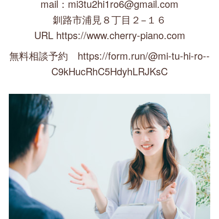
mail：mi3tu2hi1ro6@gmail.com
釧路市浦見８丁目２−１６
URL https://www.cherry-piano.com
無料相談予約 https://form.run/@mi-tu-hi-ro--
C9kHucRhC5HdyhLRJKsC