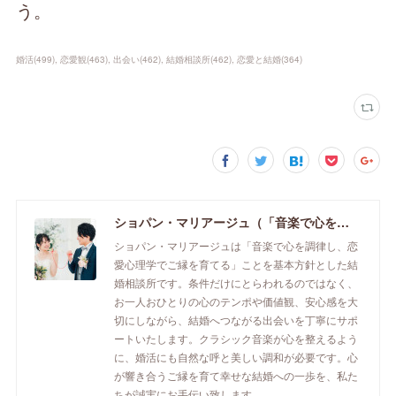
う。
婚活
(
499
)
恋愛観
(
463
)
出会い
(
462
)
結婚相談所
(
462
)
恋愛と結婚
(
364
)
ショパン・マリアージュ（「音楽で心を調律し恋愛心理学でご縁を育てる」釧路市の結婚相談所）/ 全国結婚相談事業者連盟正規加盟店 / cherry-piano.com
ショパン・マリアージュは「音楽で心を調律し、恋
愛心理学でご縁を育てる」ことを基本方針とした結
婚相談所です。条件だけにとらわれるのではなく、
お一人おひとりの心のテンポや価値観、安心感を大
切にしながら、結婚へつながる出会いを丁寧にサポ
ートいたします。クラシック音楽が心を整えるよう
に、婚活にも自然な呼と美しい調和が必要です。心
が響き合うご縁を育て幸せな結婚への一歩を、私た
ちが誠実にお手伝い致します。