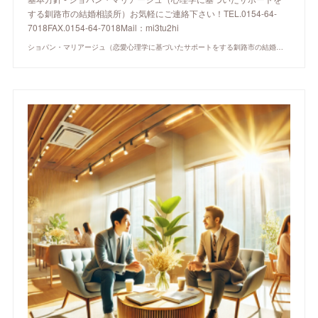
する釧路市の結婚相談所）お気軽にご連絡下さい！TEL.0154-64-
7018FAX.0154-64-7018Mail：mi3tu2hi
ショパン・マリアージュ（恋愛心理学に基づいたサポートをする釧路市の結婚相談所）/ 全国結婚相談事業者連盟正規加盟店 / cherry-piano.com