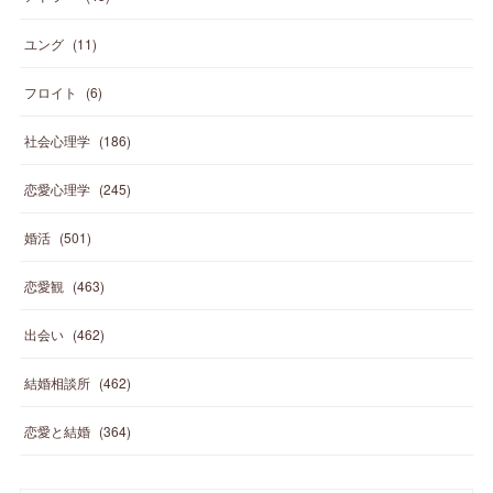
ユング
(
11
)
フロイト
(
6
)
社会心理学
(
186
)
恋愛心理学
(
245
)
婚活
(
501
)
恋愛観
(
463
)
出会い
(
462
)
結婚相談所
(
462
)
恋愛と結婚
(
364
)