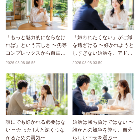
「もっと魅力的にならなけ
「嫌われたくない」がご縁
れば」という苦しさ 〜劣等
を遠ざける 〜好かれようと
コンプレックスから自由…
しすぎない婚活を、アド…
2026.08.08 06:55
2026.08.08 03:50
誰にでも好かれる必要はな
婚活は勝ち負けではない 〜
い 〜たった1人と深くつな
誰かとの競争を降り、自分
がるための勇気〜
らしい幸せを選ぶ〜