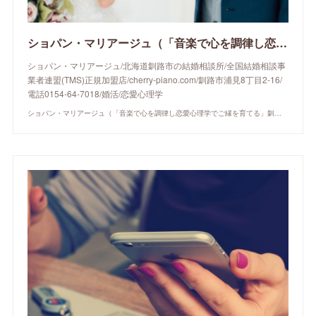
ショパン・マリアージュ（「音楽で心を調律し恋愛心理学でご縁を育てる」釧路市の結婚相談所）/ 全国結婚相談事業者連盟正規加盟店 / cherry-piano.com
ショパン・マリアージュ/北海道釧路市の結婚相談所/全国結婚相談事
業者連盟(TMS)正規加盟店/cherry-piano.com/釧路市浦見8丁目2-16/
電話0154-64-7018/婚活/恋愛心理学
ショパン・マリアージュ（「音楽で心を調律し恋愛心理学でご縁を育てる」釧路市の結婚相談所）/ 全国結婚相談事業者連盟正規加盟店 / cherry-piano.com