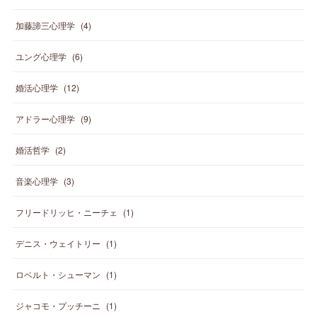
加藤諦三心理学
(
4
)
ユング心理学
(
6
)
婚活心理学
(
12
)
アドラー心理学
(
9
)
婚活哲学
(
2
)
音楽心理学
(
3
)
フリードリッヒ・ニーチェ
(
1
)
デニス・ウェイトリー
(
1
)
ロベルト・シューマン
(
1
)
ジャコモ・プッチーニ
(
1
)