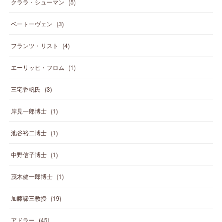
クララ・シューマン
(
5
)
ベートーヴェン
(
3
)
フランツ・リスト
(
4
)
エーリッヒ・フロム
(
1
)
三宅香帆氏
(
3
)
岸見一郎博士
(
1
)
池谷裕二博士
(
1
)
中野信子博士
(
1
)
茂木健一郎博士
(
1
)
加藤諦三教授
(
19
)
アドラー
(
45
)