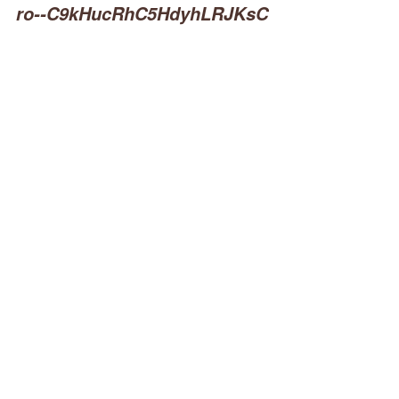
ro--C9kHucRhC5HdyhLRJKsC