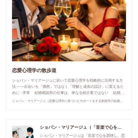
恋愛心理学の散歩道
ショパン・マリアージュに於いて恋愛心理学を戦略的に活用する方
法 ――出会いを「偶然」ではなく「理解と成長の設計」に変えるた
めに - 序章 結婚相談所の仕事は、単なる紹介業ではない 結婚…
ショパン・マリアージュ（恋愛心理学に基づいたサポートをする釧路市の結婚相談所）/ 全国結婚相談事業者連盟正規加盟店 / cherry-piano.com
ショパン・マリアージュ（「音楽で心を調律し恋愛心理学でご縁を育てる」釧路市の結婚相談所）/ 全国結婚相談事業者連盟正規加盟店 / cherry-piano.com
ショパン・マリアージュは「音楽で心を調律し、恋