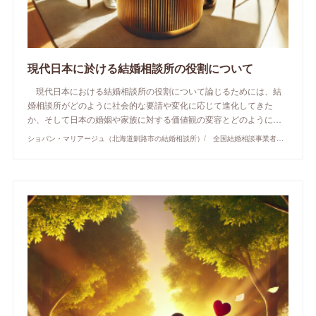
現代日本に於ける結婚相談所の役割について
現代日本における結婚相談所の役割について論じるためには、結
婚相談所がどのように社会的な要請や変化に応じて進化してきた
か、そして日本の婚姻や家族に対する価値観の変容とどのように…
ショパン・マリアージュ（北海道釧路市の結婚相談所）/ 全国結婚相談事業者連盟正規加盟店 / cherry-piano.com