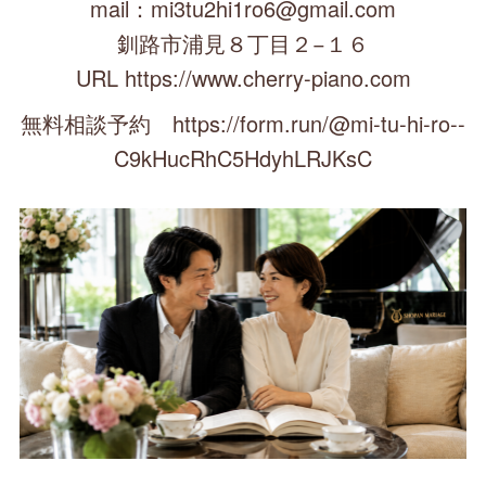
mail：mi3tu2hi1ro6@gmail.com
釧路市浦見８丁目２−１６
URL https://www.cherry-piano.com
無料相談予約 https://form.run/@mi-tu-hi-ro--
C9kHucRhC5HdyhLRJKsC