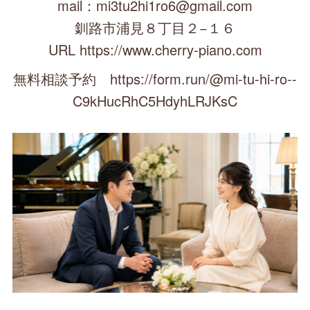
mail：mi3tu2hi1ro6@gmail.com
釧路市浦見８丁目２−１６
URL https://www.cherry-piano.com
無料相談予約 https://form.run/@mi-tu-hi-ro--
C9kHucRhC5HdyhLRJKsC