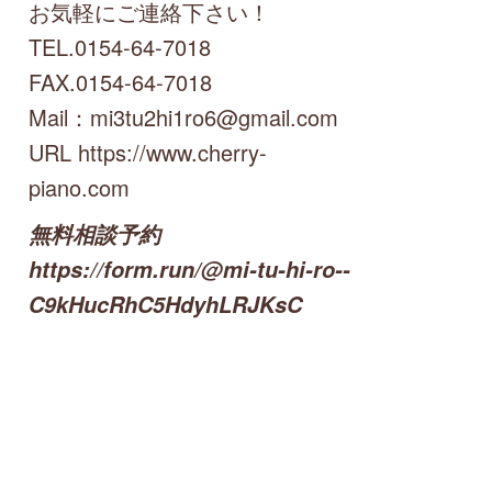
お気軽にご連絡下さい！
TEL.0154-64-7018
FAX.0154-64-7018
Mail：mi3tu2hi1ro6@gmail.com
URL https://www.cherry-
piano.com
無料相談予約
https://form.run/@mi-tu-hi-ro--
C9kHucRhC5HdyhLRJKsC