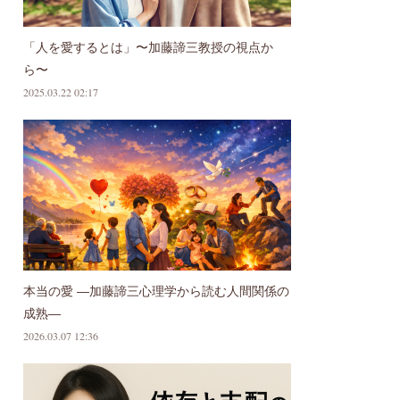
「人を愛するとは」〜加藤諦三教授の視点か
ら〜
2025.03.22 02:17
本当の愛 ―加藤諦三心理学から読む人間関係の
成熟―
2026.03.07 12:36