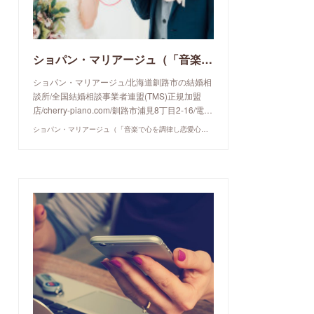
ショパン・マリアージュ（「音楽で心を調律し恋愛心理学でご縁を育てる」釧路市の結婚相談所）/ 全国結婚相談事業者連盟正規加盟店 / cherry-piano.com
ショパン・マリアージュ/北海道釧路市の結婚相
談所/全国結婚相談事業者連盟(TMS)正規加盟
店/cherry-piano.com/釧路市浦見8丁目2-16/電…
ショパン・マリアージュ（「音楽で心を調律し恋愛心理学でご縁を育てる」釧路市の結婚相談所）/ 全国結婚相談事業者連盟正規加盟店 / cherry-piano.com