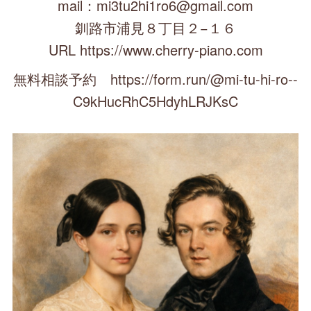
mail：mi3tu2hi1ro6@gmail.com
釧路市浦見８丁目２−１６
URL https://www.cherry-piano.com
無料相談予約 https://form.run/@mi-tu-hi-ro--
C9kHucRhC5HdyhLRJKsC