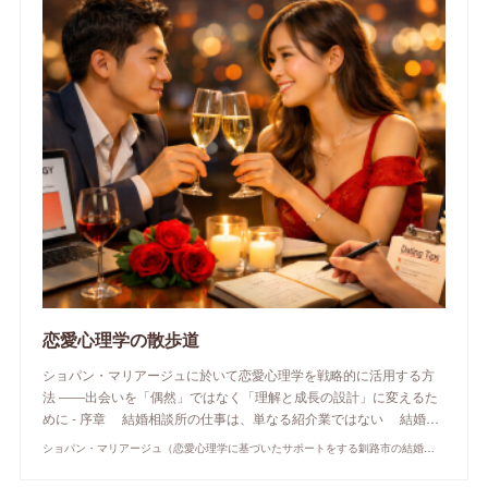
恋愛心理学の散歩道
ショパン・マリアージュに於いて恋愛心理学を戦略的に活用する方
法 ――出会いを「偶然」ではなく「理解と成長の設計」に変えるた
めに - 序章 結婚相談所の仕事は、単なる紹介業ではない 結婚…
ショパン・マリアージュ（恋愛心理学に基づいたサポートをする釧路市の結婚相談所）/ 全国結婚相談事業者連盟正規加盟店 / cherry-piano.com