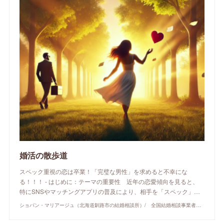
婚活の散歩道
スペック重視の恋は卒業！「完璧な男性」を求めると不幸にな
る！！！ - はじめに：テーマの重要性 近年の恋愛傾向を見ると、
特にSNSやマッチングアプリの普及により、相手を「スペック」…
ショパン・マリアージュ（北海道釧路市の結婚相談所）/ 全国結婚相談事業者連盟正規加盟店 / cherry-piano.com