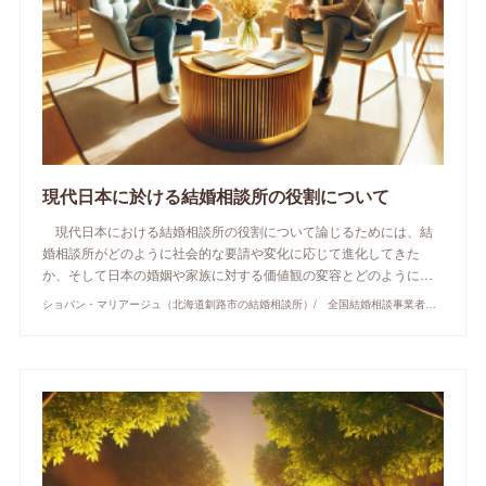
現代日本に於ける結婚相談所の役割について
現代日本における結婚相談所の役割について論じるためには、結
婚相談所がどのように社会的な要請や変化に応じて進化してきた
か、そして日本の婚姻や家族に対する価値観の変容とどのように…
ショパン・マリアージュ（北海道釧路市の結婚相談所）/ 全国結婚相談事業者連盟正規加盟店 / cherry-piano.com