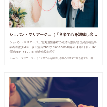
ショパン・マリアージュ（「音楽で心を調律し恋愛心理学でご縁を育てる」釧路市の結婚相談所）/ 全国結婚相談事業者連盟正規加盟店 / cherry-piano.com
ショパン・マリアージュ/北海道釧路市の結婚相談所/全国結婚相談事
業者連盟(TMS)正規加盟店/cherry-piano.com/釧路市浦見8丁目2-16/
電話0154-64-7018/婚活/恋愛心理学
ショパン・マリアージュ（「音楽で心を調律し恋愛心理学でご縁を育てる」釧路市の結婚相談所）/ 全国結婚相談事業者連盟正規加盟店 / cherry-piano.com