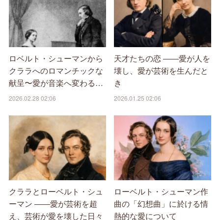
ロベルト・シューマンから
天才たちの恋 ――愛が人を
クララへのロマンチックな
壊し、愛が芸術を生んだと
献呈〜愛が音楽へ変わる…
き
2026.02.28 02:06
2026.01.25 02:06
クララとローベルト・シュ
ローベルト・シューマン作
ーマン ――愛が芸術を超
曲の「幻想曲」に於ける情
え、芸術が愛を壊した日々
熱的な愛について