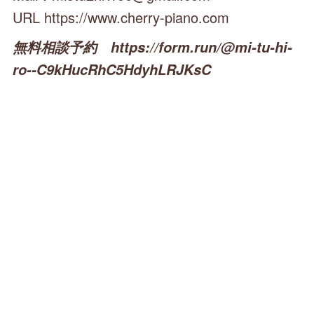
URL https://www.cherry-piano.com
無料相談予約 https://form.run/@mi-tu-hi-
ro--C9kHucRhC5HdyhLRJKsC