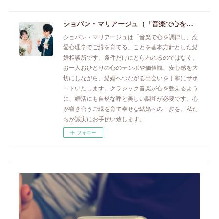
ショパン・マリアージュ（「音楽で心を調律し恋愛心理学でご縁を育てる」釧路市の結婚相談所）/ 全国結婚相談事業者連盟正規加盟店 / cherry-piano.com
ショパン・マリアージュは「音楽で心を調律し、恋
愛心理学でご縁を育てる」ことを基本方針とした結
婚相談所です。条件だけにとらわれるのではなく、
お一人おひとりの心のテンポや価値観、安心感を大
切にしながら、結婚へつながる出会いを丁寧にサポ
ートいたします。クラシック音楽が心を整えるよう
に、婚活にも自然な呼と美しい調和が必要です。心
が響き合うご縁を育て幸せな結婚への一歩を、私た
ちが誠実にお手伝い致します。
フォロー