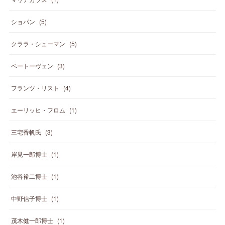
ショパン
(
5
)
クララ・シューマン
(
5
)
ベートーヴェン
(
3
)
フランツ・リスト
(
4
)
エーリッヒ・フロム
(
1
)
三宅香帆氏
(
3
)
岸見一郎博士
(
1
)
池谷裕二博士
(
1
)
中野信子博士
(
1
)
茂木健一郎博士
(
1
)