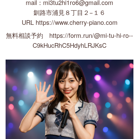
mail：mi3tu2hi1ro6@gmail.com
釧路市浦見８丁目２−１６
URL https://www.cherry-piano.com
無料相談予約 https://form.run/@mi-tu-hi-ro--
C9kHucRhC5HdyhLRJKsC