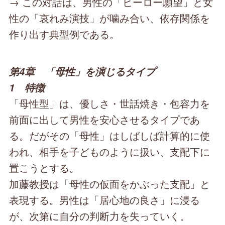
→ この対話は、男性の「ヒーロー願望」と女
性の「哀れみ演技」が噛み合い、依存関係を
作り出す典型例である。
第4章 「母性」を演じるタイプ
1 特徴
「母性型」は、優しさ・世話焼き・包容力を
前面に出して男性を安心させるタイプであ
る。だがその「母性」はしばしば計算的に使
われ、相手を子どものように扱い、支配下に
置こうとする。
加藤教授は「母性の仮面をかぶった支配」と
表現する。男性は「居心地の良さ」に浸る
が、次第に自分の判断力を失っていく。