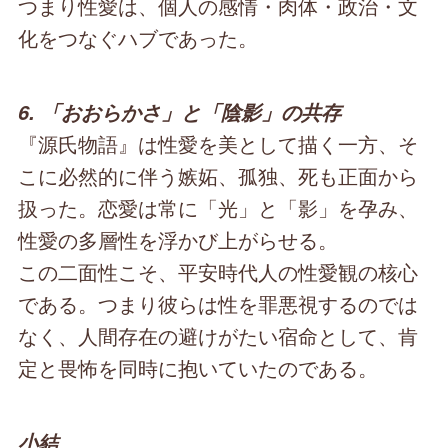
つまり性愛は、個人の感情・肉体・政治・文
化をつなぐハブであった。
6. 「おおらかさ」と「陰影」の共存
『源氏物語』は性愛を美として描く一方、そ
こに必然的に伴う嫉妬、孤独、死も正面から
扱った。恋愛は常に「光」と「影」を孕み、
性愛の多層性を浮かび上がらせる。
この二面性こそ、平安時代人の性愛観の核心
である。つまり彼らは性を罪悪視するのでは
なく、人間存在の避けがたい宿命として、肯
定と畏怖を同時に抱いていたのである。
小結