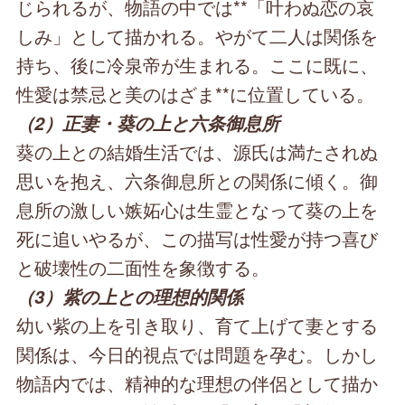
じられるが、物語の中では**「叶わぬ恋の哀
しみ」として描かれる。やがて二人は関係を
持ち、後に冷泉帝が生まれる。ここに既に、
性愛は禁忌と美のはざま**に位置している。
（2）正妻・葵の上と六条御息所
葵の上との結婚生活では、源氏は満たされぬ
思いを抱え、六条御息所との関係に傾く。御
息所の激しい嫉妬心は生霊となって葵の上を
死に追いやるが、この描写は性愛が持つ喜び
と破壊性の二面性を象徴する。
（3）紫の上との理想的関係
幼い紫の上を引き取り、育て上げて妻とする
関係は、今日的視点では問題を孕む。しかし
物語内では、精神的な理想の伴侶として描か