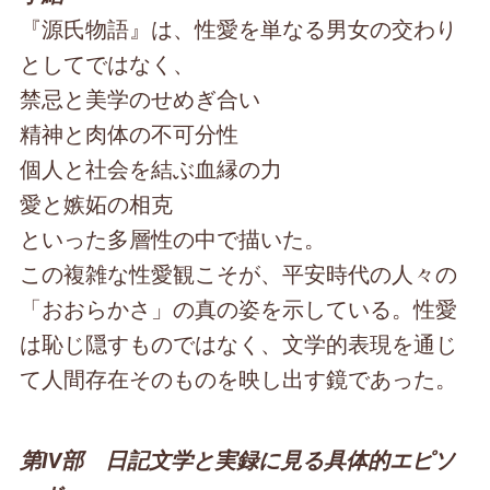
『源氏物語』は、性愛を単なる男女の交わり
としてではなく、
禁忌と美学のせめぎ合い
精神と肉体の不可分性
個人と社会を結ぶ血縁の力
愛と嫉妬の相克
といった多層性の中で描いた。
この複雑な性愛観こそが、平安時代の人々の
「おおらかさ」の真の姿を示している。性愛
は恥じ隠すものではなく、文学的表現を通じ
て人間存在そのものを映し出す鏡であった。
第Ⅳ部 日記文学と実録に見る具体的エピソ