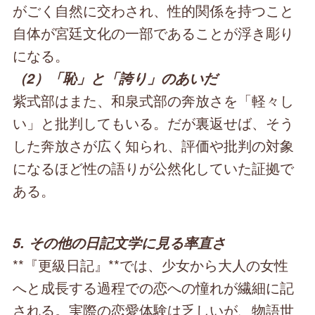
がごく自然に交わされ、性的関係を持つこと
自体が宮廷文化の一部であることが浮き彫り
になる。
（2）「恥」と「誇り」のあいだ
紫式部はまた、和泉式部の奔放さを「軽々し
い」と批判してもいる。だが裏返せば、そう
した奔放さが広く知られ、評価や批判の対象
になるほど性の語りが公然化していた証拠で
ある。
5. その他の日記文学に見る率直さ
**『更級日記』**では、少女から大人の女性
へと成長する過程での恋への憧れが繊細に記
される。実際の恋愛体験は乏しいが、物語世