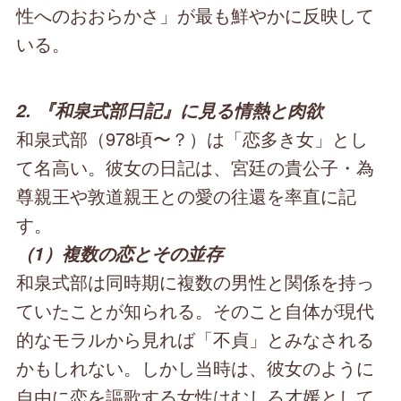
性へのおおらかさ」が最も鮮やかに反映して
いる。
2. 『和泉式部日記』に見る情熱と肉欲
和泉式部（978頃〜？）は「恋多き女」とし
て名高い。彼女の日記は、宮廷の貴公子・為
尊親王や敦道親王との愛の往還を率直に記
す。
（1）複数の恋とその並存
和泉式部は同時期に複数の男性と関係を持っ
ていたことが知られる。そのこと自体が現代
的なモラルから見れば「不貞」とみなされる
かもしれない。しかし当時は、彼女のように
自由に恋を謳歌する女性はむしろ才媛として