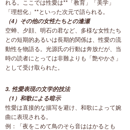
れる。ここでは性愛は**「教育」「美学」
「理想化」**といった次元で語られる。
（4）その他の女性たちとの逢瀬
空蝉、夕顔、明石の君など、多様な女性たち
との短期的あるいは長期的関係は、性愛の流
動性を物語る。光源氏の行動は奔放だが、当
時の読者にとっては非難よりも「艶やかさ」
として受け取られた。
3. 性愛表現の文学的技法
（1）和歌による暗示
性愛は直接的な描写を避け、和歌によって婉
曲に表現される。
例：「夜をこめて鳥のそら音ははかるとも