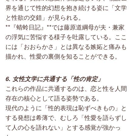
界を通じて性的幻想を抱き続ける姿に「文学
と性欲の交錯」が見られる。
**『蜻蛉日記』**では藤原道綱母が夫・兼家
の浮気に苦悩する様子を吐露している。ここ
には「おおらかさ」とは異なる嫉妬と痛みも
描かれ、性愛の裏側を知ることができる。
6. 女性文学に共通する「性の肯定」
これらの作品に共通するのは、恋と性を人間
存在の核心として語る姿勢である。
現代のように「性的表現は恥ずべきもの」と
する発想は希薄で、むしろ「性愛を語らずし
て人の心を語れない」とする感覚が強かっ