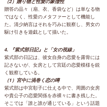
（2）贈り物と性愛の象徴性
贈答の品々（扇、衣、香袋など）は単なる物
ではなく、性愛のメタファーとして機能し
た。清少納言はそれを巧みに観察し、男女の
駆け引きを遊戯として描いた。
4. 『紫式部日記』と「女の視線」
紫式部の日記は、彼女自身の恋愛を露骨には
記さないが、女房として宮廷の恋愛模様を鋭
く観察している。
（1）宮中に渦巻く恋の噂
紫式部は中宮彰子に仕える中で、周囲の女房
や貴公子の恋愛関係を赤裸々に書き残した。
そこでは「誰と誰が通じている」という話題