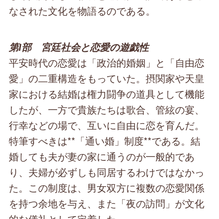
なされた文化を物語るのである。
第Ⅰ部 宮廷社会と恋愛の遊戯性
平安時代の恋愛は「政治的婚姻」と「自由恋
愛」の二重構造をもっていた。摂関家や天皇
家における結婚は権力闘争の道具として機能
したが、一方で貴族たちは歌合、管絃の宴、
行幸などの場で、互いに自由に恋を育んだ。
特筆すべきは**「通い婚」制度**である。結
婚しても夫が妻の家に通うのが一般的であ
り、夫婦が必ずしも同居するわけではなかっ
た。この制度は、男女双方に複数の恋愛関係
を持つ余地を与え、また「夜の訪問」が文化
的な儀礼として定着した。