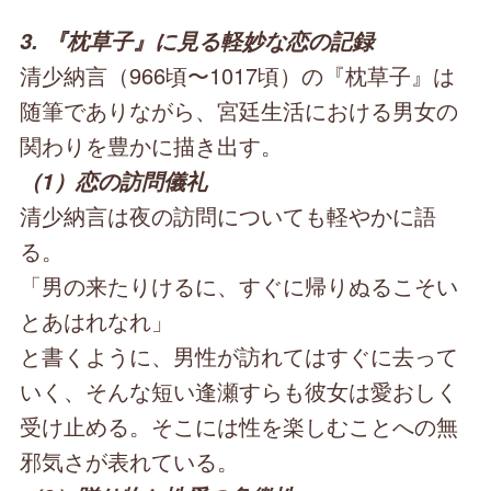
3. 『枕草子』に見る軽妙な恋の記録
清少納言（966頃〜1017頃）の『枕草子』は
随筆でありながら、宮廷生活における男女の
関わりを豊かに描き出す。
（1）恋の訪問儀礼
清少納言は夜の訪問についても軽やかに語
る。
「男の来たりけるに、すぐに帰りぬるこそい
とあはれなれ」
と書くように、男性が訪れてはすぐに去って
いく、そんな短い逢瀬すらも彼女は愛おしく
受け止める。そこには性を楽しむことへの無
邪気さが表れている。