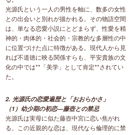
光源氏という一人の男性を軸に、数多の女性
との出会いと別れが描かれる。その物語空間
は、単なる恋愛小説にとどまらず、性愛を精
神的・肉体的・社会的・宗教的な多層性の中
に位置づけた点に特徴がある。現代人から見
れば不道徳に映る関係すらも、平安貴族の文
化の中では**「美学」として肯定**されてい
た。
2. 光源氏の恋愛遍歴と「おおらかさ」
（1）幼少期の初恋—藤壺との禁忌
光源氏は実母に似た藤壺中宮に恋い焦がれ
る。この近親的な恋は、現代なら倫理的に禁