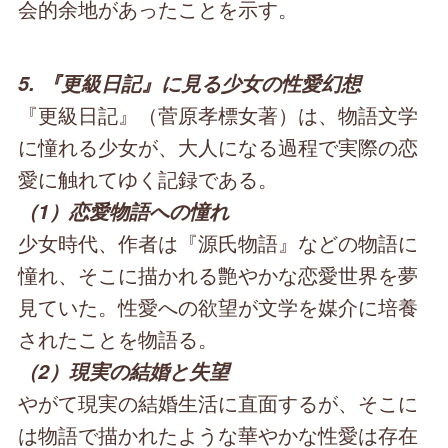
会的余地があったことを示す。
5. 『更級日記』に見る少女の性愛幻想
『更級日記』（菅原孝標女著）は、物語文学
に憧れる少女が、大人になる過程で実際の恋
愛に触れてゆく記録である。
（1）恋愛物語への憧れ
少女時代、作者は『源氏物語』などの物語に
憧れ、そこに描かれる艶やかな恋愛世界を夢
見ていた。性愛への欲望が文学を媒介に培養
されたことを物語る。
（2）現実の結婚と失望
やがて現実の結婚生活に直面するが、そこに
は物語で描かれたような華やかな性愛は存在