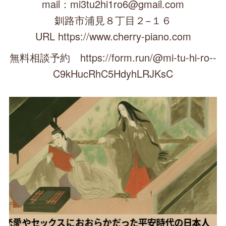
mail：mi3tu2hi1ro6@gmail.com
釧路市浦見８丁目２−１６
URL https://www.cherry-piano.com
無料相談予約 https://form.run/@mi-tu-hi-ro--
C9kHucRhC5HdyhLRJKsC