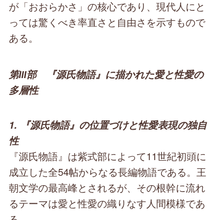
が「おおらかさ」の核心であり、現代人にと
っては驚くべき率直さと自由さを示すもので
ある。
第Ⅲ部 『源氏物語』に描かれた愛と性愛の
多層性
1. 『源氏物語』の位置づけと性愛表現の独自
性
『源氏物語』は紫式部によって11世紀初頭に
成立した全54帖からなる長編物語である。王
朝文学の最高峰とされるが、その根幹に流れ
るテーマは愛と性愛の織りなす人間模様であ
る。