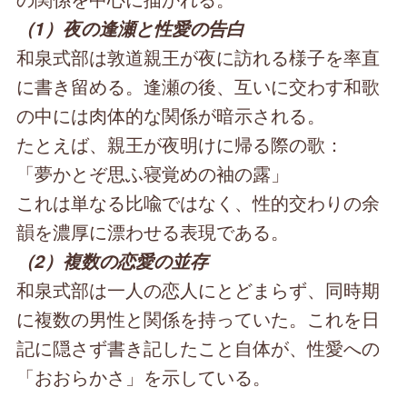
（1）夜の逢瀬と性愛の告白
和泉式部は敦道親王が夜に訪れる様子を率直
に書き留める。逢瀬の後、互いに交わす和歌
の中には肉体的な関係が暗示される。
たとえば、親王が夜明けに帰る際の歌：
「夢かとぞ思ふ寝覚めの袖の露」
これは単なる比喩ではなく、性的交わりの余
韻を濃厚に漂わせる表現である。
（2）複数の恋愛の並存
和泉式部は一人の恋人にとどまらず、同時期
に複数の男性と関係を持っていた。これを日
記に隠さず書き記したこと自体が、性愛への
「おおらかさ」を示している。