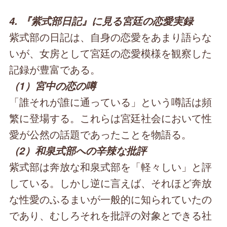
4. 『紫式部日記』に見る宮廷の恋愛実録
紫式部の日記は、自身の恋愛をあまり語らな
いが、女房として宮廷の恋愛模様を観察した
記録が豊富である。
（1）宮中の恋の噂
「誰それが誰に通っている」という噂話は頻
繁に登場する。これらは宮廷社会において性
愛が公然の話題であったことを物語る。
（2）和泉式部への辛辣な批評
紫式部は奔放な和泉式部を「軽々しい」と評
している。しかし逆に言えば、それほど奔放
な性愛のふるまいが一般的に知られていたの
であり、むしろそれを批評の対象とできる社