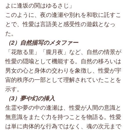
よに逢坂の関はゆるさじ」
このように、夜の逢瀬や別れを和歌に託すこ
とで、性愛は言語美と感受性の遊戯となっ
た。
（2）自然描写のメタファー
「花散る里」「朧月夜」など、自然の情景が
性愛の隠喩として機能する。自然の移ろいは
男女の心と身体の交わりを象徴し、性愛が宇
宙的秩序の一部として理解されていたことを
示す。
（3）夢や幻の挿入
生霊や夢の中の逢瀬は、性愛が人間の意識と
無意識をまたぐ力を持つことを物語る。性愛
は単に肉体的な行為ではなく、魂の次元まで