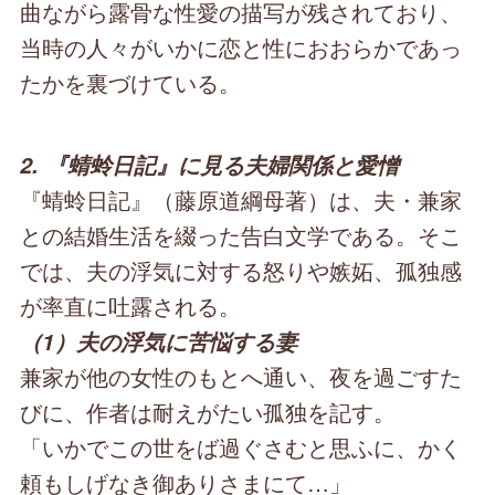
曲ながら露骨な性愛の描写が残されており、
当時の人々がいかに恋と性におおらかであっ
たかを裏づけている。
2. 『蜻蛉日記』に見る夫婦関係と愛憎
『蜻蛉日記』（藤原道綱母著）は、夫・兼家
との結婚生活を綴った告白文学である。そこ
では、夫の浮気に対する怒りや嫉妬、孤独感
が率直に吐露される。
（1）夫の浮気に苦悩する妻
兼家が他の女性のもとへ通い、夜を過ごすた
びに、作者は耐えがたい孤独を記す。
「いかでこの世をば過ぐさむと思ふに、かく
頼もしげなき御ありさまにて…」