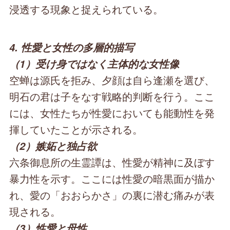
浸透する現象と捉えられている。
4. 性愛と女性の多層的描写
（1）受け身ではなく主体的な女性像
空蝉は源氏を拒み、夕顔は自ら逢瀬を選び、
明石の君は子をなす戦略的判断を行う。ここ
には、女性たちが性愛においても能動性を発
揮していたことが示される。
（2）嫉妬と独占欲
六条御息所の生霊譚は、性愛が精神に及ぼす
暴力性を示す。ここには性愛の暗黒面が描か
れ、愛の「おおらかさ」の裏に潜む痛みが表
現される。
（3）性愛と母性