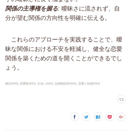
: 曖昧さに流されず、自
関係の主導権を握る
分が望む関係の方向性を明確に伝える。
これらのアプローチを実践することで、曖
昧な関係における不安を軽減し、健全な恋愛
関係を築くための道を開くことができるでし
ょう。
婚活
(
499
)
恋愛観
(
463
)
出会い
(
462
)
結婚相談所
(
462
)
恋愛と結婚
(
364
)