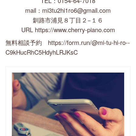
TEL：0154-64-7018
mail：mi3tu2hi1ro6@gmail.com
釧路市浦見８丁目２−１６
URL https://www.cherry-piano.com
無料相談予約 https://form.run/@mi-tu-hi-ro--
C9kHucRhC5HdyhLRJKsC