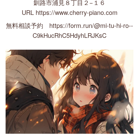
釧路市浦見８丁目２−１６
URL https://www.cherry-piano.com
無料相談予約 https://form.run/@mi-tu-hi-ro--
C9kHucRhC5HdyhLRJKsC