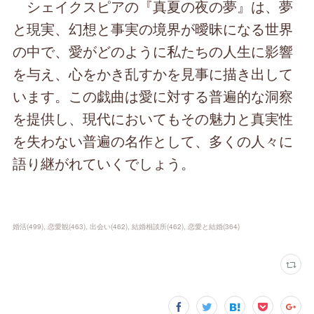
シェイクスピアの『真夏の夜の夢』は、夢
と現実、幻想と事実の境界が曖昧になる世界
の中で、愛がどのように私たちの人生に影響
を与え、心をかき乱すかを見事に描き出して
います。この戯曲は愛に対する普遍的な洞察
を提供し、現代においてもその魅力と真実性
を失わない普遍の名作として、多くの人々に
語り継がれていくでしょう。
婚活
(
499
)
恋愛観
(
463
)
出会い
(
462
)
結婚相談所
(
462
)
恋愛と結婚
(
364
)