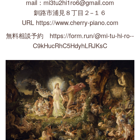
mail：mi3tu2hi1ro6@gmail.com
釧路市浦見８丁目２−１６
URL https://www.cherry-piano.com
無料相談予約 https://form.run/@mi-tu-hi-ro--
C9kHucRhC5HdyhLRJKsC