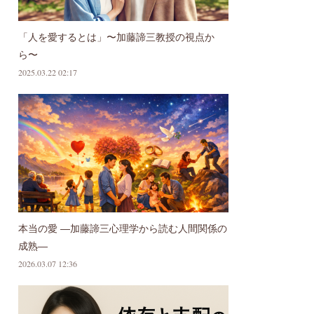
「人を愛するとは」〜加藤諦三教授の視点か
ら〜
2025.03.22 02:17
本当の愛 ―加藤諦三心理学から読む人間関係の
成熟―
2026.03.07 12:36