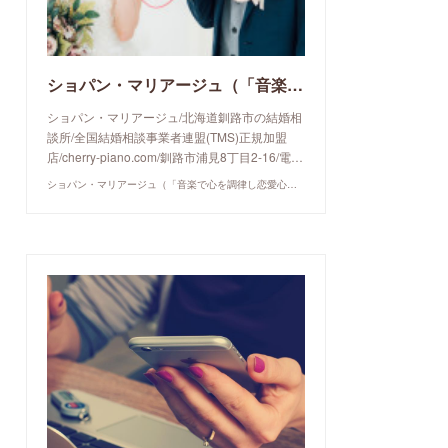
ショパン・マリアージュ（「音楽で心を調律し恋愛心理学でご縁を育てる」釧路市の結婚相談所）/ 全国結婚相談事業者連盟正規加盟店 / cherry-piano.com
ショパン・マリアージュ/北海道釧路市の結婚相
談所/全国結婚相談事業者連盟(TMS)正規加盟
店/cherry-piano.com/釧路市浦見8丁目2-16/電…
ショパン・マリアージュ（「音楽で心を調律し恋愛心理学でご縁を育てる」釧路市の結婚相談所）/ 全国結婚相談事業者連盟正規加盟店 / cherry-piano.com