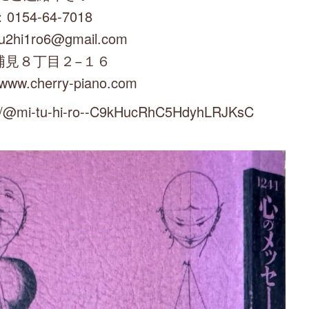
0154-64-7018
u2hi1ro6@gmail.com
浦見８丁目２−１６
/www.cherry-piano.com
mi-tu-hi-ro--C9kHucRhC5HdyhLRJKsC