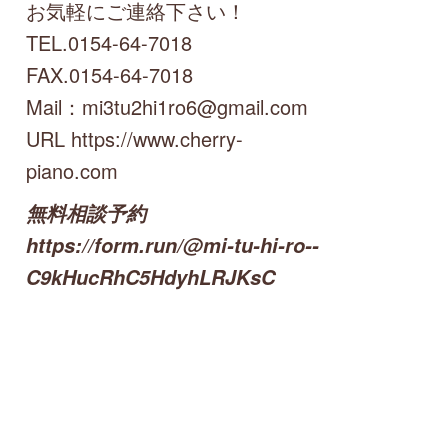
お気軽にご連絡下さい！
TEL.0154-64-7018
FAX.0154-64-7018
Mail：mi3tu2hi1ro6@gmail.com
URL https://www.cherry-
piano.com
無料相談予約
https://form.run/@mi-tu-hi-ro--
C9kHucRhC5HdyhLRJKsC