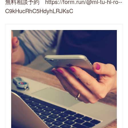
無料相談予約 https://form.run/@mi-tu-hi-ro--
C9kHucRhC5HdyhLRJKsC