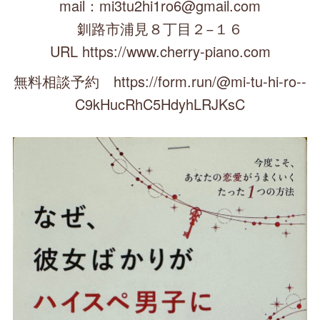
mail：mi3tu2hi1ro6@gmail.com
釧路市浦見８丁目２−１６
URL https://www.cherry-piano.com
無料相談予約 https://form.run/@mi-tu-hi-ro--
C9kHucRhC5HdyhLRJKsC