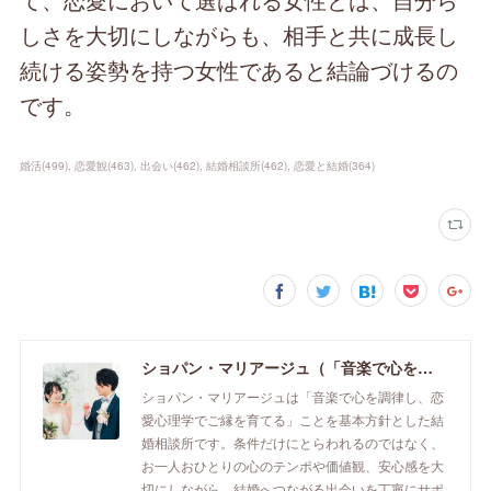
しさを大切にしながらも、相手と共に成長し
続ける姿勢を持つ女性であると結論づけるの
です。
婚活
(
499
)
恋愛観
(
463
)
出会い
(
462
)
結婚相談所
(
462
)
恋愛と結婚
(
364
)
ショパン・マリアージュ（「音楽で心を調律し恋愛心理学でご縁を育てる」釧路市の結婚相談所）/ 全国結婚相談事業者連盟正規加盟店 / cherry-piano.com
ショパン・マリアージュは「音楽で心を調律し、恋
愛心理学でご縁を育てる」ことを基本方針とした結
婚相談所です。条件だけにとらわれるのではなく、
お一人おひとりの心のテンポや価値観、安心感を大
切にしながら、結婚へつながる出会いを丁寧にサポ