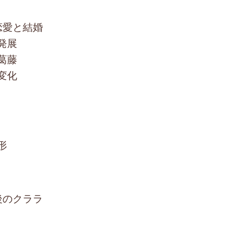
恋愛と結婚
発展
葛藤
変化
形
後のクララ