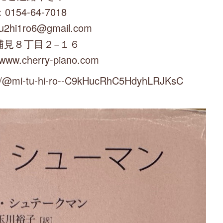
0154-64-7018
u2hi1ro6@gmail.com
浦見８丁目２−１６
/www.cherry-piano.com
mi-tu-hi-ro--C9kHucRhC5HdyhLRJKsC