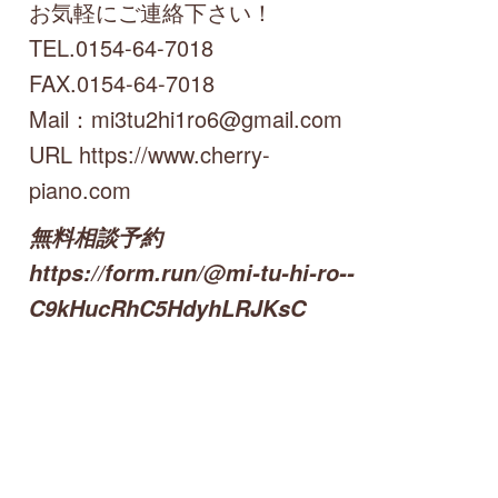
お気軽にご連絡下さい！
TEL.0154-64-7018
FAX.0154-64-7018
Mail：mi3tu2hi1ro6@gmail.com
URL https://www.cherry-
piano.com
無料相談予約
https://form.run/@mi-tu-hi-ro--
C9kHucRhC5HdyhLRJKsC