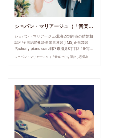
ショパン・マリアージュ（「音楽で心を調律し恋愛心理学でご縁を育てる」釧路市の結婚相談所）/ 全国結婚相談事業者連盟正規加盟店 / cherry-piano.com
ショパン・マリアージュ/北海道釧路市の結婚相
談所/全国結婚相談事業者連盟(TMS)正規加盟
店/cherry-piano.com/釧路市浦見8丁目2-16/電…
ショパン・マリアージュ（「音楽で心を調律し恋愛心理学でご縁を育てる」釧路市の結婚相談所）/ 全国結婚相談事業者連盟正規加盟店 / cherry-piano.com