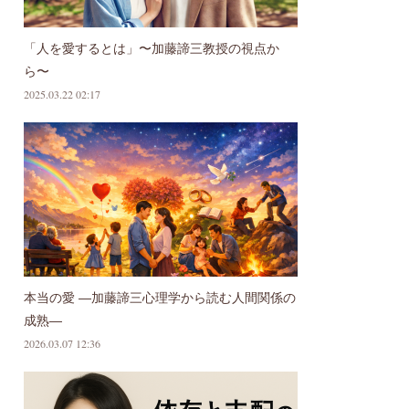
「人を愛するとは」〜加藤諦三教授の視点か
ら〜
2025.03.22 02:17
本当の愛 ―加藤諦三心理学から読む人間関係の
成熟―
2026.03.07 12:36