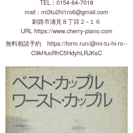
TEL：0154-64-7018
mail：mi3tu2hi1ro6@gmail.com
釧路市浦見８丁目２−１６
URL https://www.cherry-piano.com
無料相談予約 https://form.run/@mi-tu-hi-ro--
C9kHucRhC5HdyhLRJKsC