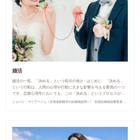
婚活
婚活の一覧。「決める」という暗示の強さ - はじめに 「決める」
という行動は、人間の心理や行動に大きな影響を与える要因の一つ
です。恋愛心理学においても、この「決める」というプロセスが…
ショパン・マリアージュ（北海道釧路市の結婚相談所）/ 全国結婚相談事業者連盟正規加盟店 / cherry-piano.com