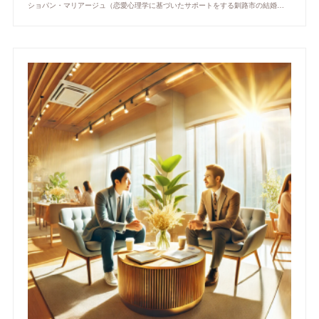
ショパン・マリアージュ（恋愛心理学に基づいたサポートをする釧路市の結婚相談所）/ 全国結婚相談事業者連盟正規加盟店 / cherry-piano.com