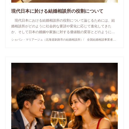
現代日本に於ける結婚相談所の役割について
現代日本における結婚相談所の役割について論じるためには、結
婚相談所がどのように社会的な要請や変化に応じて進化してきた
か、そして日本の婚姻や家族に対する価値観の変容とどのように…
ショパン・マリアージュ（北海道釧路市の結婚相談所）/ 全国結婚相談事業者連盟正規加盟店 / cherry-piano.com