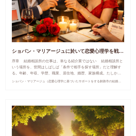
ショパン・マリアージュに於いて恋愛心理学を戦略的に活用する方法 ――出会いを「偶然」ではなく「理解と成長の設計」に変えるために
序章 結婚相談所の仕事は、単なる紹介業ではない 結婚相談所と
いう場所を、世間はしばしば「条件で相手を探す場所」だと理解す
る。年齢、年収、学歴、職業、居住地、婚歴、家族構成。たしか…
ショパン・マリアージュ（恋愛心理学に基づいたサポートをする釧路市の結婚相談所）/ 全国結婚相談事業者連盟正規加盟店 / cherry-piano.com