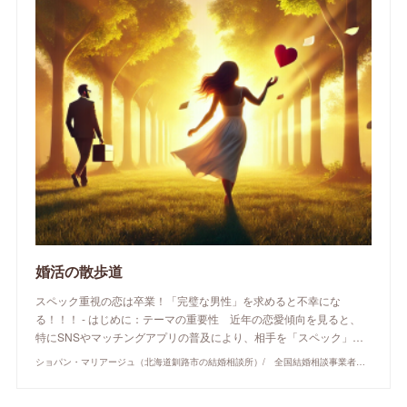
婚活の散歩道
スペック重視の恋は卒業！「完璧な男性」を求めると不幸にな
る！！！ - はじめに：テーマの重要性 近年の恋愛傾向を見ると、
特にSNSやマッチングアプリの普及により、相手を「スペック」…
ショパン・マリアージュ（北海道釧路市の結婚相談所）/ 全国結婚相談事業者連盟正規加盟店 / cherry-piano.com