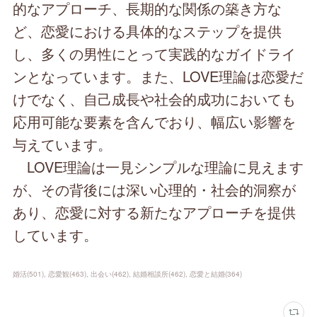
的なアプローチ、長期的な関係の築き方な
ど、恋愛における具体的なステップを提供
し、多くの男性にとって実践的なガイドライ
ンとなっています。また、LOVE理論は恋愛だ
けでなく、自己成長や社会的成功においても
応用可能な要素を含んでおり、幅広い影響を
与えています。
LOVE理論は一見シンプルな理論に見えます
が、その背後には深い心理的・社会的洞察が
あり、恋愛に対する新たなアプローチを提供
しています。
婚活
(
501
)
恋愛観
(
463
)
出会い
(
462
)
結婚相談所
(
462
)
恋愛と結婚
(
364
)