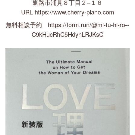
釧路市浦見８丁目２−１６
URL https://www.cherry-piano.com
無料相談予約 https://form.run/@mi-tu-hi-ro--
C9kHucRhC5HdyhLRJKsC