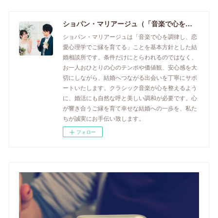
ショパン・マリアージュ（「音楽で心を調律し恋愛心理学でご縁を育てる」釧路市の結婚相談所）/ 全国結婚相談事業者連盟正規加盟店 / cherry-piano.com
ショパン・マリアージュは「音楽で心を調律し、恋
愛心理学でご縁を育てる」ことを基本方針とした結
婚相談所です。条件だけにとらわれるのではなく、
お一人おひとりの心のテンポや価値観、安心感を大
切にしながら、結婚へつながる出会いを丁寧にサポ
ートいたします。クラシック音楽が心を整えるよう
に、婚活にも自然な呼と美しい調和が必要です。心
が響き合うご縁を育て幸せな結婚への一歩を、私た
ちが誠実にお手伝い致します。
フォロー