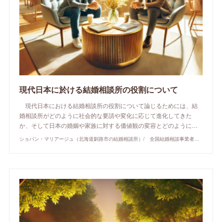
現代日本に於ける結婚相談所の役割について
現代日本における結婚相談所の役割について論じるためには、結
婚相談所がどのように社会的な要請や変化に応じて進化してきた
か、そして日本の婚姻や家族に対する価値観の変容とどのように…
ショパン・マリアージュ（北海道釧路市の結婚相談所）/ 全国結婚相談事業者連盟正規加盟店 / cherry-piano.com