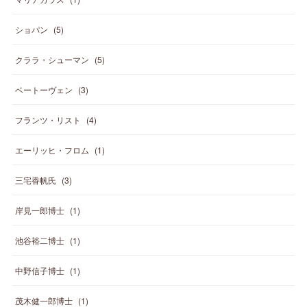
ショパン
(
5
)
クララ・シューマン
(
5
)
ベートーヴェン
(
3
)
フランツ・リスト
(
4
)
エーリッヒ・フロム
(
1
)
三宅香帆氏
(
3
)
岸見一郎博士
(
1
)
池谷裕二博士
(
1
)
中野信子博士
(
1
)
茂木健一郎博士
(
1
)