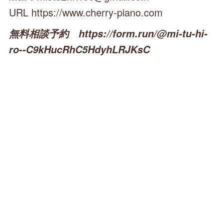
URL https://www.cherry-piano.com
無料相談予約 https://form.run/@mi-tu-hi-
ro--C9kHucRhC5HdyhLRJKsC