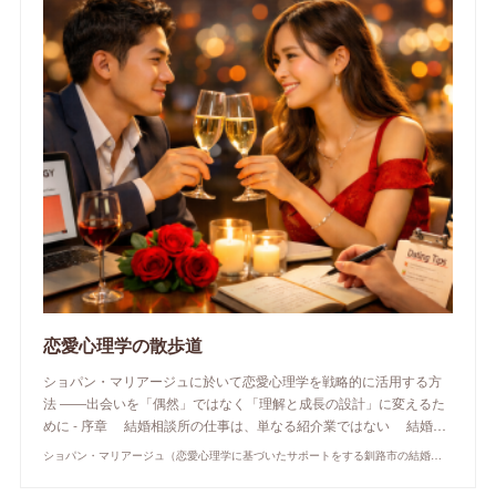
恋愛心理学の散歩道
ショパン・マリアージュに於いて恋愛心理学を戦略的に活用する方
法 ――出会いを「偶然」ではなく「理解と成長の設計」に変えるた
めに - 序章 結婚相談所の仕事は、単なる紹介業ではない 結婚…
ショパン・マリアージュ（恋愛心理学に基づいたサポートをする釧路市の結婚相談所）/ 全国結婚相談事業者連盟正規加盟店 / cherry-piano.com