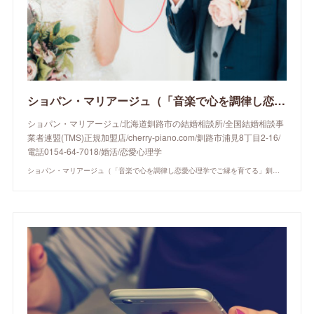
ショパン・マリアージュ（「音楽で心を調律し恋愛心理学でご縁を育てる」釧路市の結婚相談所）/ 全国結婚相談事業者連盟正規加盟店 / cherry-piano.com
ショパン・マリアージュ/北海道釧路市の結婚相談所/全国結婚相談事
業者連盟(TMS)正規加盟店/cherry-piano.com/釧路市浦見8丁目2-16/
電話0154-64-7018/婚活/恋愛心理学
ショパン・マリアージュ（「音楽で心を調律し恋愛心理学でご縁を育てる」釧路市の結婚相談所）/ 全国結婚相談事業者連盟正規加盟店 / cherry-piano.com