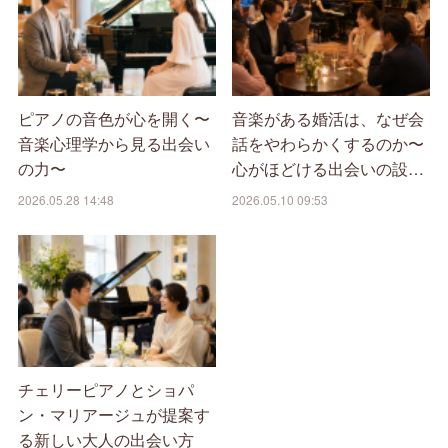
ピアノの音色が心を開く〜
音楽がある婚活は、なぜ会
音楽心理学から見る出会い
話をやわらかくするのか〜
の力〜
心がほどける出会いの設…
2026.05.28 14:48
2026.05.10 09:53
チェリーピアノとショパ
ン・マリアージュが提案す
る新しい大人の出会い方